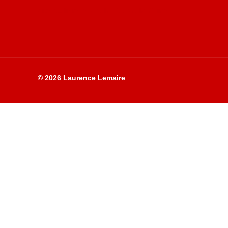
Site du livre le Vin, le Rouge, la Chine
© 2026 Laurence Lemaire