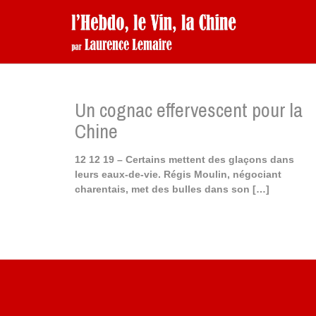
Un cognac effervescent pour la
Chine
12 12 19 – Certains mettent des glaçons dans
leurs eaux-de-vie. Régis Moulin, négociant
charentais, met des bulles dans son
[…]