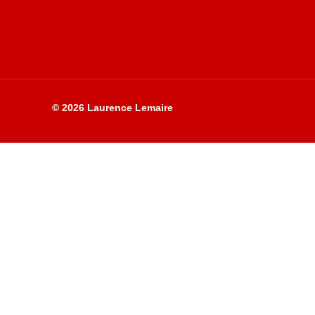
Site du livre le Vin, le Rouge, la Chine
© 2026 Laurence Lemaire