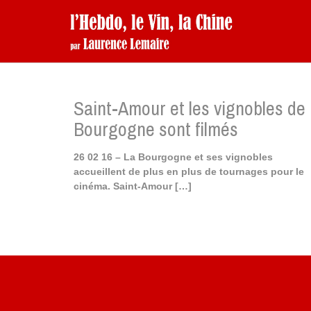
Saint-Amour et les vignobles de
Bourgogne sont filmés
26 02 16 – La Bourgogne et ses vignobles
accueillent de plus en plus de tournages pour le
cinéma. Saint-Amour
[…]