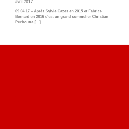
avril 2017
09 04 17 – Après Sylvie Cazes en 2015 et Fabrice
Bernard en 2016 c’est un grand sommelier Christian
Pechoutre
[…]
Site du livre le Vin, le Rouge, la Chine
Site de Vu du Train : les descriptions des paysages vus
des TGV
Site de mes photos aériennes, industrielles et de voyages