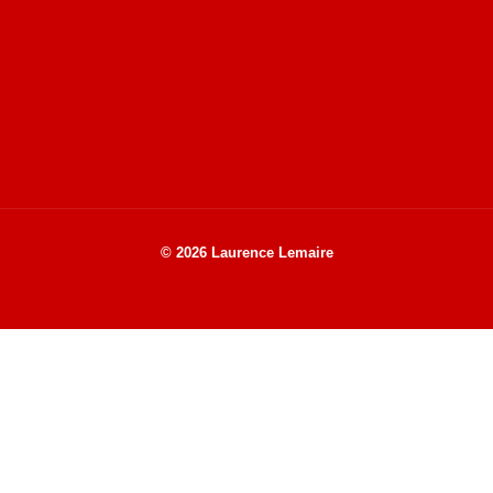
Site de Vu du Train : les descriptions des paysages vus
des TGV
Site de mes photos aériennes, industrielles et de voyages
© 2026 Laurence Lemaire