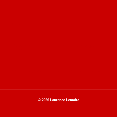
Site du livre le Vin, le Rouge, la Chine
Site de Vu du Train : les descriptions des paysages vus
des TGV
Site de mes photos aériennes, industrielles et de voyages
© 2026 Laurence Lemaire