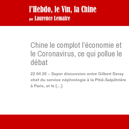
Chine le complot l’économie et
le Coronavirus, ce qui pollue le
débat
22 04 20 – Super discussion entre Gilbert Deray
chef du service néphrologie à la Pitié-Salpêtrière
à Paris, et le
[…]