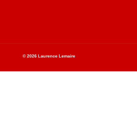
Site du livre le Vin, le Rouge, la Chine
© 2026 Laurence Lemaire