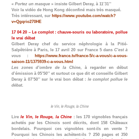
«
Portez un masque
» insiste Gilbert Deray, à 11’31’’
Voir la vidéo de Hong Kong déconfiné mais très masqué.
Très intéressant, sur
https://www.youtube.com/watch?
v=Qgqrio270HE
17 04 20 – Le complot : chauve-souris ou laboratoire, pollue
le vrai débat
Gilbert Deray chef du service néphrologie à la Pitié-
Salpêtrière à Paris, le 17 avril 20 sur France 5 dans
C’est à
vous
:
https://www.france.tv/france-5/c-a-vous/c-a-vous-
saison-11/1375939-c-a-vous.html
Les zones d’ombre de la Chine
, à regarder en début
d’émission à 05’50’’ et surtout ce que dit et conseille Gilbert
Deray à 07’50’’ sur le vrai bon débat :
le complot pollue le
débat
.
le Vin, le Rouge, la Chine
Lire
le Vin, le Rouge, la Chine
: les 170 vignobles français
achetés par les Chinois sont décrits, dont 158 Châteaux
bordelais. Pourquoi ces vignobles sont-ils en vente ?
Pourquoi les Chinois les achètent-ils ? 250 pages et 350