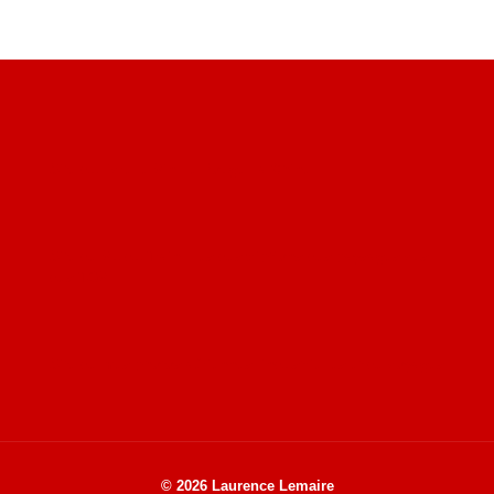
Site du livre le Vin, le Rouge, la Chine
Site de Vu du Train : les descriptions des paysages vus
des TGV
Site de mes photos aériennes, industrielles et de voyages
© 2026 Laurence Lemaire