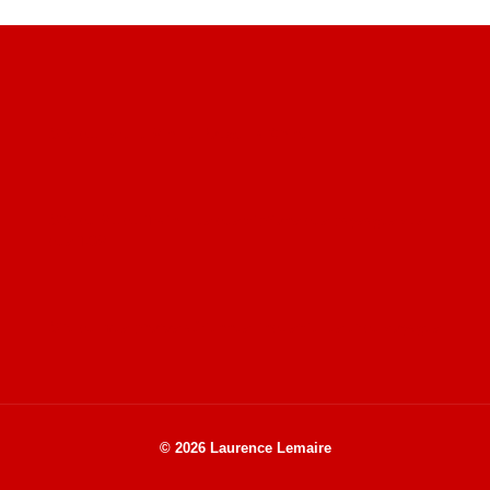
Site du livre le Vin, le Rouge, la Chine
Site de Vu du Train : les descriptions des paysages vus
des TGV
Site de mes photos aériennes, industrielles et de voyages
© 2026 Laurence Lemaire