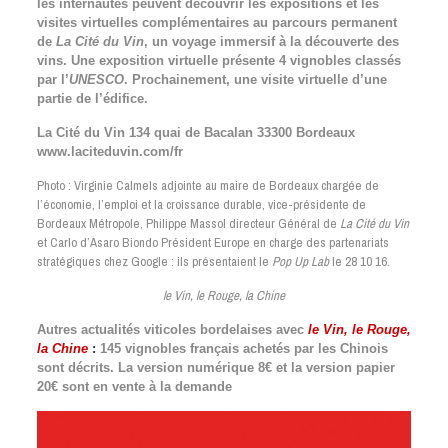
les internautes peuvent découvrir les expositions et les
visites virtuelles complémentaires au parcours permanent
de
La Cité du Vin
, un voyage immersif à la découverte des
vins. Une exposition virtuelle présente 4 vignobles classés
par l’
UNESCO
. Prochainement, une visite virtuelle d’une
partie de l’édifice.
La Cité du Vin 134 quai de Bacalan 33300 Bordeaux
www.laciteduvin.com/fr
Photo : Virginie Calmels adjointe au maire de Bordeaux chargée de
l’économie, l’emploi et la croissance durable, vice-présidente de
Bordeaux Métropole, Philippe Massol directeur Général de
La Cité du Vin
et Carlo d’Asaro Biondo Président Europe en charge des partenariats
stratégiques chez Google : ils présentaient le
Pop Up Lab
le 28 10 16.
le Vin, le Rouge, la Chine
Autres actualités viticoles bordelaises avec
le Vin, le Rouge,
la Chine
:
145 vignobles français achetés par les Chinois
sont décrits. La version numérique 8€ et la version papier
20€ sont en vente à la demande