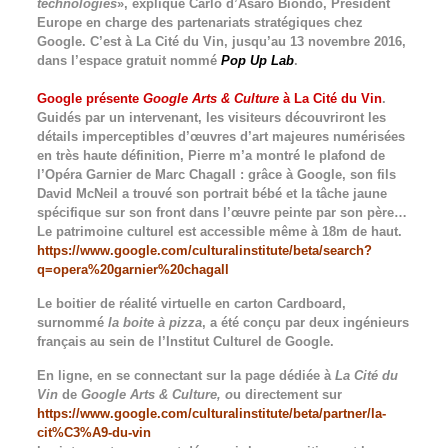
technologies
», explique Carlo d’Asaro Biondo, Président
Europe en charge des partenariats stratégiques chez
Google. C’est à La Cité du Vin, jusqu’au 13 novembre 2016,
dans l’espace gratuit nommé
Pop Up Lab
.
Google présente
Google Arts & Culture
à La Cité du Vin
.
Guidés par un intervenant, les visiteurs découvriront les
détails imperceptibles d’œuvres d’art majeures numérisées
en très haute définition, Pierre m’a montré le plafond de
l’Opéra Garnier de Marc Chagall : grâce à Google, son fils
David McNeil a trouvé son portrait bébé et la tâche jaune
spécifique sur son front dans l’œuvre peinte par son père…
Le patrimoine culturel est accessible même à 18m de haut.
https://www.google.com/culturalinstitute/beta/search?
q=opera%20garnier%20chagall
Le boitier de réalité virtuelle en carton Cardboard,
surnommé
la boite à pizza
, a été conçu par deux ingénieurs
français au sein de l’Institut Culturel de Google.
En ligne
, en se connectant sur la page dédiée à
La Cité du
Vin
de
Google Arts & Culture, o
u directement sur
https://www.google.com/culturalinstitute/beta/partner/la-
cit%C3%A9-du-vin