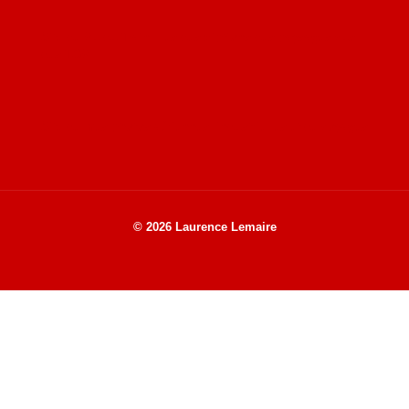
Site de Vu du Train : les descriptions des paysages vus
des TGV
Site de mes photos aériennes, industrielles et de voyages
© 2026 Laurence Lemaire