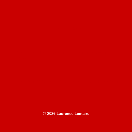
Site du livre le Vin, le Rouge, la Chine
Site de Vu du Train : les descriptions des paysages vus
des TGV
Site de mes photos aériennes, industrielles et de voyages
© 2026 Laurence Lemaire