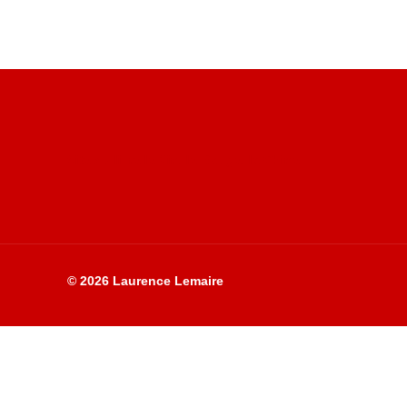
Site du livre le Vin, le Rouge, la Chine
© 2026 Laurence Lemaire