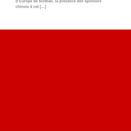
d’Europe de football, la présence des sponsors
chinois à cet
[…]
Site du livre le Vin, le Rouge, la Chine
Site de Vu du Train : les descriptions des paysages vus
des TGV
Site de mes photos aériennes, industrielles et de voyages