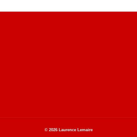
Site du livre le Vin, le Rouge, la Chine
Site de Vu du Train : les descriptions des paysages vus
des TGV
Site de mes photos aériennes, industrielles et de voyages
© 2026 Laurence Lemaire