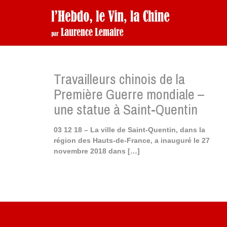
Travailleurs chinois de la
Première Guerre mondiale –
une statue à Saint-Quentin
03 12 18 – La ville de Saint-Quentin, dans la
région des Hauts-de-France, a inauguré le 27
novembre 2018 dans
[…]