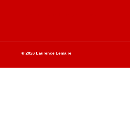
Site du livre le Vin, le Rouge, la Chine
© 2026 Laurence Lemaire