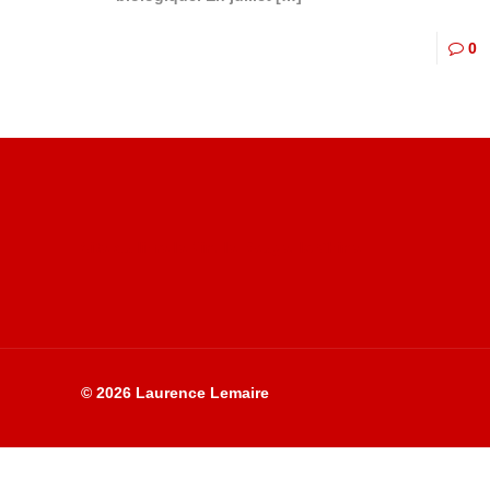
0
Site du livre le Vin, le Rouge, la Chine
© 2026 Laurence Lemaire