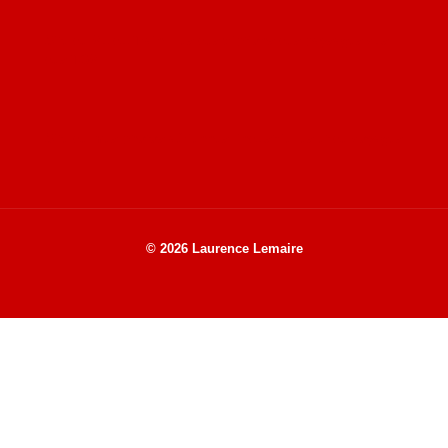
Site de Vu du Train : les descriptions des paysages vus
des TGV
Site de mes photos aériennes, industrielles et de voyages
© 2026 Laurence Lemaire