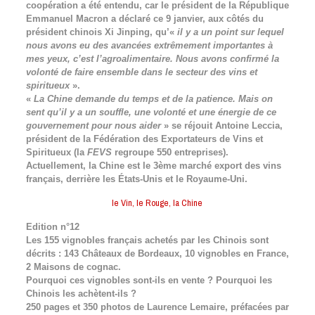
coopération a été entendu, car le président de la République
Emmanuel Macron a déclaré ce 9 janvier, aux côtés du
président chinois Xi Jinping, qu’«
il y a un point sur lequel
nous avons eu des avancées extrêmement importantes à
mes yeux, c’est l’agroalimentaire. Nous avons confirmé la
volonté de faire ensemble dans le secteur des vins et
spiritueux
».
«
La Chine demande du temps et de la patience. Mais on
sent qu’il y a un souffle, une volonté et une énergie de ce
gouvernement pour nous aider
» se réjouit Antoine Leccia,
président de la Fédération des Exportateurs de Vins et
Spiritueux (la
FEVS
regroupe 550 entreprises).
Actuellement, la Chine est le 3ème marché export des vins
français, derrière les États-Unis et le Royaume-Uni.
le Vin, le Rouge, la Chine
Edition n°12
Les 155 vignobles français achetés par les Chinois sont
décrits : 143 Châteaux de Bordeaux, 10 vignobles en France,
2 Maisons de cognac.
Pourquoi ces vignobles sont-ils en vente ? Pourquoi les
Chinois les achètent-ils ?
250 pages et 350 photos de Laurence Lemaire, préfacées par