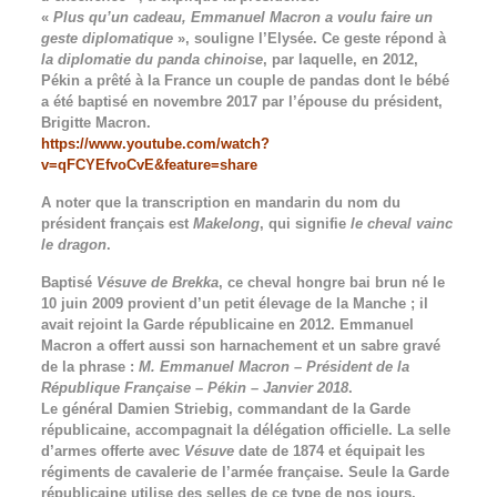
«
Plus qu’un cadeau, Emmanuel Macron a voulu faire un
geste diplomatique
», souligne l’Elysée. Ce geste répond à
la diplomatie du panda chinoise
, par laquelle, en 2012,
Pékin a prêté à la France un couple de pandas dont le bébé
a été baptisé en novembre 2017 par l’épouse du président,
Brigitte Macron.
https://www.youtube.com/watch?
v=qFCYEfvoCvE&feature=share
A noter que la transcription en mandarin du nom du
président français est
Makelong
, qui signifie
le cheval vainc
le dragon
.
Baptisé
Vésuve de Brekka
, ce cheval hongre bai brun né le
10 juin 2009 provient d’un petit élevage de la Manche ; il
avait rejoint la Garde républicaine en 2012. Emmanuel
Macron a offert aussi son harnachement et un sabre gravé
de la phrase :
M. Emmanuel Macron – Président de la
République Française – Pékin – Janvier 2018
.
Le général Damien Striebig, commandant de la Garde
républicaine, accompagnait la délégation officielle. La selle
d’armes offerte avec
Vésuve
date de 1874 et équipait les
régiments de cavalerie de l’armée française. Seule la Garde
républicaine utilise des selles de ce type de nos jours.