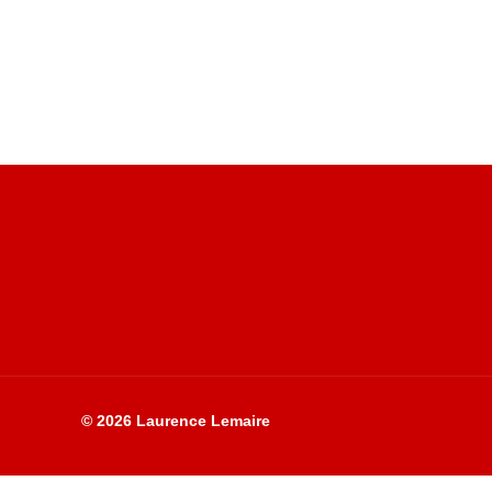
Site du livre le Vin, le Rouge, la Chine
© 2026 Laurence Lemaire