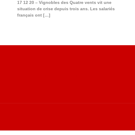
17 12 20 – Vignobles des Quatre vents vit une
situation de crise depuis trois ans. Les salariés
français ont
[…]
Site de Vu du Train : les descriptions des paysages vus
S
des TGV
v