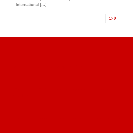
International
[…]
0
Site du livre le Vin, le Rouge, la Chine
Site de Vu du Train : les descriptions des paysages vus
des TGV
Site de mes photos aériennes, industrielles et de voyages