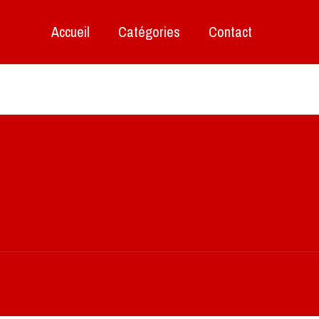
Accueil
Catégories
Contact
ite de mes photos aériennes, industrielles et de
oyages