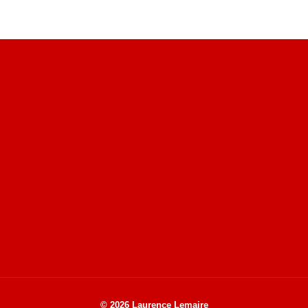
Site du livre le Vin, le Rouge, la Chine
Site de Vu du Train : les descriptions des paysages vus
des TGV
Site de mes photos aériennes, industrielles et de voyages
© 2026 Laurence Lemaire