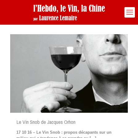
Le Vin Snob de Jacques Orhon
17 10 16 – Le Vin Snob : propos décapants sur un