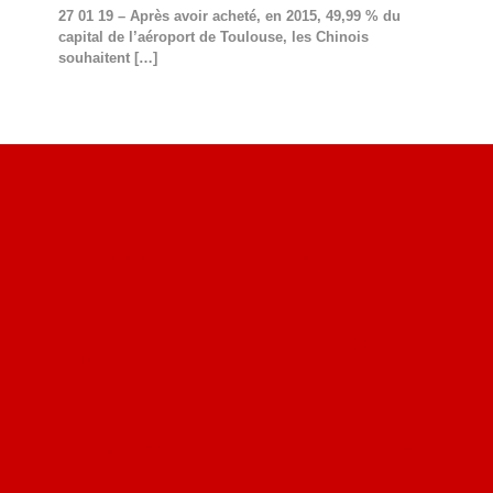
27 01 19 – Après avoir acheté, en 2015, 49,99 % du
capital de l’aéroport de Toulouse, les Chinois
souhaitent
[…]
Site du livre le Vin, le Rouge, la Chine
Site de Vu du Train : les descriptions des paysages vus
des TGV
Site de mes photos aériennes, industrielles et de voyages