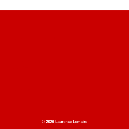
Site du livre le Vin, le Rouge, la Chine
Site de Vu du Train : les descriptions des paysages vus
des TGV
Site de mes photos aériennes, industrielles et de voyages
© 2026 Laurence Lemaire