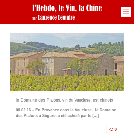
le Domaine des Pialons, vin du Vaucluse, est chinois
08 02 16 – En Provence dans le Vaucluse, le Domaine
des Pialons à Séguret a été acheté par le
[…]
0