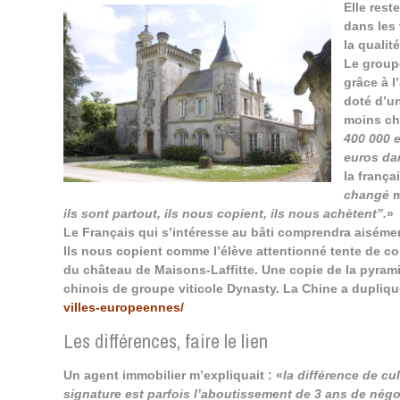
Elle rest
dans les
la qualité
Le group
grâce à l
doté d’u
moins chè
400 000 
euros da
la frança
changé
m
ils sont partout, ils nous copient, ils nous achètent’’.
»
Le Français qui s’intéresse au bâti comprendra aisément
Ils nous copient comme l’élève attentionné tente de cop
du château de Maisons-Laffitte. Une copie de la pyram
chinois de groupe viticole Dynasty. La Chine a dupliqu
villes-europeennes
/
‎
Les différences, faire le lien
Un agent immobilier m’expliquait : «
la différence de cu
signature est parfois l’aboutissement de 3 ans de négo