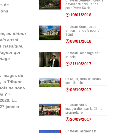
Château Bellefont-Belcier
devient chinois : et de 8
rs de
pour Peter Kwok
ions.
10/01/2018
Château Senilhac est
chinois : et de 5 pour Chi
se, au détour
Tong
rais aussi
03/01/2018
le classique,
yageur qui
Château Bonnange est
chinois
otage
21/10/2017
es images de
En Anjou, deux châteaux
 la Tribune
sont chinois
nois ne sont-
09/10/2017
ais ?
»
2020. La
Château Bel Air,
27 janvier
inauguration par la Chine
propriétaire
20/09/2017
Château Fauchey est