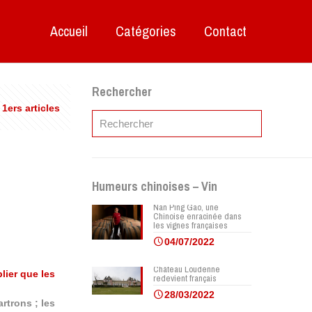
Accueil
Catégories
Contact
Rechercher
 1ers articles
Humeurs chinoises – Vin
Nan Ping Gao, une
Chinoise enracinée dans
les vignes françaises
04/07/2022
Château Loudenne
lier que les
redevient français
28/03/2022
rtrons ; les