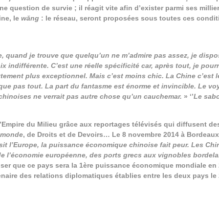
ne question de survie ; il réagit vite afin d’exister parmi ses millie
ne, le
wǎng
: le réseau, seront proposées sous toutes ces condit
, quand je trouve que quelqu’un ne m’admire pas assez, je dispo
ix indifférente.
C’est une réelle spécificité car, après tout, je pour
nettement plus exceptionnel. Mais c’est moins chic. La Chine c’est 
ue pas tout. La part du fantasme est énorme et invincible. Le vo
 chinoises ne verrait pas autre chose qu’un cauchemar.
» ‘’
Le sab
l’Empire du Milieu grâce aux reportages télévisés qui diffusent d
 monde
, de Droits et de Devoirs… Le 8 novembre 2014 à Bordeaux,
sit l’Europe, la puissance économique chinoise fait peur. Les Chi
s de l’économie européenne, des ports grecs aux vignobles bordel
ser que ce pays sera la 1ère puissance économique mondiale en 
naire des relations diplomatiques établies entre les deux pays le 