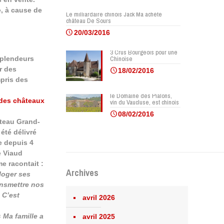
e, à cause de
Le milliardaire chinois Jack Ma achète
château De Sours
20/03/2016
3 Crus Bourgeois pour une
splendeurs
Chinoise
r des
18/02/2016
pris des
le Domaine des Pialons,
 des châteaux
vin du Vaucluse, est chinois
08/02/2016
teau Grand-
été délivré
e depuis 4
e Viaud
me racontait
:
Archives
loger ses
ansmettre nos
 C’est
avril 2026
«
Ma famille a
avril 2025