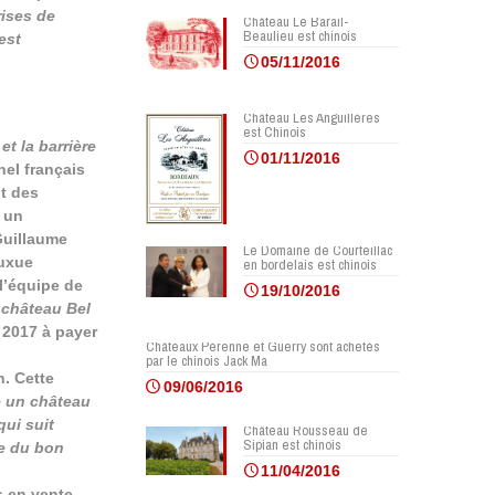
rises de
Château Le Barail-
Beaulieu est chinois
est
05/11/2016
Château Les Anguillères
est Chinois
et la barrière
01/11/2016
nel français
nt des
é un
 Guillaume
Le Domaine de Courteillac
Yuxue
en bordelais est chinois
 l’équipe de
19/10/2016
 château Bel
 2017 à payer
Châteaux Pérenne et Guerry sont achetés
par le chinois Jack Ma
n. Cette
09/06/2016
e un château
qui suit
Château Rousseau de
Sipian est chinois
re du bon
11/04/2016
s en vente.