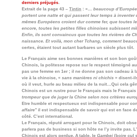
derniers préjugés
.
Extrait de la page 43 –
Tintin
: «
… beaucoup d’Européens
portent une natte et qui passent leur temps à inventer
mêmes Européens croient dur comme fer, que toutes le
encore, toutes les petites filles chinoises subissent 
Enfin, ils sont convaincus que toutes les rivières de Ch
naissance. Et voilà, mon cher Tchang, comment beauc
certes, étaient tout autant barbares un siècle plus tôt.
Le Français aime ses bonnes manières et son bon goût éta
Chinois, la politesse repose sur le respect témoigné au s
pas une femme en 1er ; il ne donne pas son cadeau à la 
vie à la chinoise, «
sans manières ni chichis
» disent-i
où il veut, hurle au beau milieu de la nuit…Qui cela gê
Chinois est un rustre pour le Français mais le Françai
trompeur que de juger la Chine selon nos critères eur
Etre humble et respectueux est indispensable pour comm
affaire
’’ il est indispensable de savoir qui est en face d
côté. C’est international.
Le Français, réputé arrogant pour le Chinois, doit obser
parlera pas de business si son hôte ne l’y invite pas. 
Chinois est alors perdue. A table, le
Gambei
(boire cul 