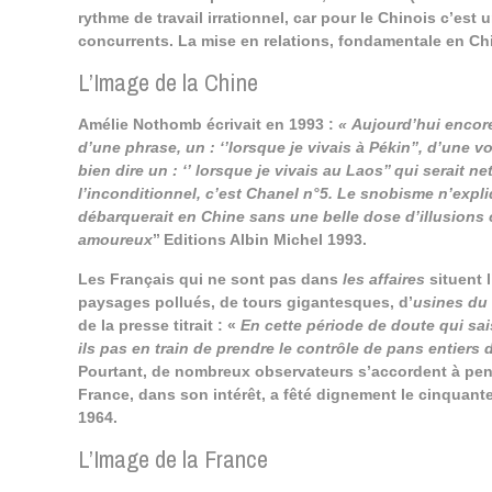
rythme de travail irrationnel, car pour le Chinois c’est u
concurrents. La mise en relations, fondamentale en Chi
L’Image de la Chine
Amélie Nothomb écrivait en 1993 :
« Aujourd’hui encore
d’une phrase, un : ‘’lorsque je vivais à Pékin’’, d’une vo
bien dire un : ‘’ lorsque je vivais au Laos’’ qui serait 
l’inconditionnel, c’est Chanel n°5.
Le snobisme n’expliq
débarquerait en Chine sans une belle dose d’illusions
amoureux
’’ Editions Albin Michel 1993.
Les Français qui ne sont pas dans
les affaires
situent 
paysages pollués, de tours gigantesques, d’
usines du
de la presse titrait : «
En cette période de doute qui sai
ils pas en train de prendre le contrôle de pans entier
Pourtant, de nombreux observateurs s’accordent à pen
France, dans son intérêt, a fêté dignement le cinquante
1964.
L’Image de la France