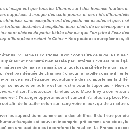
 s’imaginent que tous les Chinois sont des hommes fourbes et 
 des supplices, à manger des œufs pourris et des nids d’hirondell
s chinoises sans exception ont des pieds minuscules et que, ma
mille tortures destinées à empêcher leurs pieds de se développer 
ine sont pleines de petits bébés chinois que l’on jette à l’eau dès
oup d’Européens voient la Chine.
» Nos pratiques européennes, di
blis. S’il aime la courtoise, il doit connaître celle de la Chine :
upérieur et l’humilité manifestée par l’inférieur. S’il est plus âgé,
maîtresse de maison mais à celui qui lui paraît être le plus impor
ls, n’est pas dénuée de charmes : chacun s’habille comme il l’ent
ne-t-il si ce n’est l’étranger accoutumé à des comportements diffé
s qui se mouche en public est un rustre pour le Japonais. «
Rien ne
opéens.
» disait l’aristocrate irlandais Lord Macartney à son retour 
ercer ; l’étranger opportuniste et vantard n’a plus sa place. Pour
e soi afin de le traiter selon son rang voire mieux, quitte à mettre
ver les superstitions comme celle des chiffres. Il doit être ponctue
L’humour français est souvent incompris, prit comme une pique, la 
sec) est une tradition qui approfondi la relation. Le Français accep