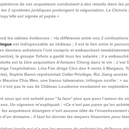
expérience de ces acquéreurs conduisent à des retards dans les p
 les 2 systèmes juridiques prolongent la négociation. Le Chinois 
rsqu’elle est signée et payée.
»
end les mêmes évidences : «
la différence entre nos 2 civilisations 
lingue
est indispensable au château ; il est le lien entre le person
; les derniers acheteurs l’ont compris et embauchent immédiateme
ntre), le groupe Yofoto a gardé tous les salariés ; il a embauch
dotte est la 1ère acquisition d’Antares Cheng dans le vin ; c’est
irige l’exploitation. Lina Fan dirige Clos des 4 vents à Margaux, 
ite), Sophie Baron représentait
Cellar Privilege
, Rui Jiang assiste
n Maurice Chia Wen, une franco taïwanaise, trilingue confie : «
au
ui n’est pas le cas de Château Loudenne condamné en septembre
nt ceux qui ont acheté pour ‘’
la face
’’ plus que pour l’amour du vi
 eux. Un vigneron m’expliquait : «
Ce n’est pas parce qu’on achèt
t, les acquéreurs étrangers n’ont aucune idée de l’investissement 
e d’un domaine ; il faut lui donner les moyens financiers pour fai
ulation locale qui n’a pas les moyens de racheter les châteaux mi