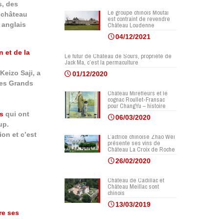
s, des
Le groupe chinois Moutai
 château
est contraint de revendre
 anglais
Château Loudenne
04/12/2021
n et de la
Le futur de Château de Sours, propriété de
Jack Ma, c’est la permaculture
Keizo Saji, a
01/12/2020
des Grands
Château Mirefleurs et le
cognac Roullet-Fransac
pour ChangYu – histoire
rs
qui ont
06/03/2020
up.
ion et c’est
L’actrice chinoise Zhao Wei
présente ses vins de
Château La Croix de Roche
26/02/2020
Château de Cadillac et
Château Meillac sont
chinois
13/03/2019
re ses