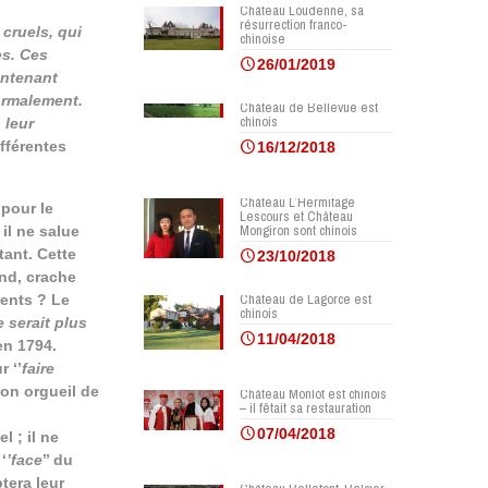
Château Loudenne, sa
résurrection franco-
cruels, qui
chinoise
es. Ces
26/01/2019
intenant
normalement.
Château de Bellevue est
chinois
 leur
fférentes
16/12/2018
Château L’Hermitage
 pour le
Lescours et Château
Mongiron sont chinois
 il ne salue
tant. Cette
23/10/2018
end, crache
Château de Lagorce est
rents ? Le
chinois
 serait plus
11/04/2018
en 1794.
 ‘’
faire
 son orgueil de
Château Monlot est chinois
– il fêtait sa restauration
07/04/2018
l ; il ne
‘
’face
’’ du
tera leur