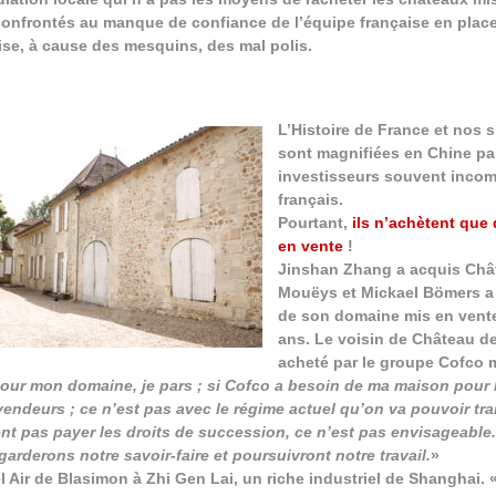
 confrontés au manque de confiance de l’équipe française en plac
oise, à cause des mesquins, des mal polis.
L’Histoire de France et nos 
sont magnifiées en Chine pa
investisseurs souvent incom
français.
Pourtant,
ils n’achètent que
en vente
!
Jinshan Zhang a acquis Châ
Mouëys et Mickael Bömers a 
de son domaine mis en vent
ans. Le voisin de Château d
acheté par le groupe Cofco 
our mon domaine, je pars ; si Cofco a besoin de ma maison pour 
vendeurs ; ce n’est pas avec le régime actuel qu’on va pouvoir tr
nt pas payer les droits de succession, ce n’est pas envisageable.
arderons notre savoir-faire et poursuivront notre travail.
»
 Air de Blasimon à Zhi Gen Lai, un riche industriel de Shanghai. 