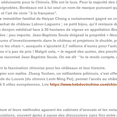
e séduisante pour le Chinois. Elle est le luxe. Pour la majorité des
 vignobles, Bordeaux est à lui seul un nom de marque puissant q
 et l’art de vivre ‘’à la française’’.
e immobilier familial de Haiyan Cheng a certainement gagné en cré
’achat de château Latour-Laguens ; ce petit bijou, qu’il restaure d
n donjon médiéval face à 30 hectares de vignes en appellation
Bo
re : peu importe. Jean-Baptiste Soula dirigeait la propriété «
Nou
euros d’investissements dans le château et projetons le double, p
ns les chais
», auxquels s’ajoutent 2,7 millions d’euros pour l’ach
ise n’a pas de prix ! Malgré cela, «
le regard des autres, des proch
e racontait Jean Baptiste Soula.
On me dit ‘’tu te rends compte, 
 la fascination chinoise pour les châteaux et leur histoire.
ier son maître. Zhang Yuchen, un milliardaire pékinois, s’est offer
ide du Louvre (du chinois Leoh Ming Pei), permet l’accès au chât
é 5 villes européennes. Lire
https://www.hebdovinchine.com/
chin
lture et leurs méthodes agacent les cabinets d’avocats et les nota
ciations, souvent âpres à cause des discussions sans fins entre l