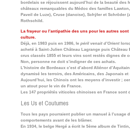
bordelais se réjouissent aujourd’hui de la beauté des h
châteaux remarquables du Médoc des familles Lawton, B
Paveil de Luze), Cruse (danoise), Schÿler et Schröder (
Rothschild.
La frayeur ou l’antipathie des uns pour les autres sont
culture.
Déjà, en 1983 puis en 1986, le
péril venait d’Orient
lorsq
acheté à Saint-Julien Château Lagrange puis Château B
crus classés 1855 et leurs vins sont restés dignes de 
Non, personne ne doit s’indigner de ces achats.
L’histoire de Bordeaux c’est d’abord Aliénor d’Aquitain
dynamisé les terroirs, des Américains, des Japonais et 
Aujourd’hui, les Chinois ont les moyens d’investir ; cer
un atout pour le vin de France.
Les 147 propriétés viticoles chinoises en France sont 
Les Us et Coutumes
Tous les pays pourraient publier un manuel à l’usage de 
comportements avant de les blâmer.
En 1934, le belge Hergé a écrit le 5ème album de Tintin