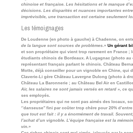
chinoise et française. Les hésitations et le manque d’
décisions. Les disparités et nuances importantes entre
imprévisible,
une transaction est certaine seulement lo
Les témoignages
De Loudenne (en photo à gauche) à Chadenne, on ent
de la langue sont sources de problèmes.
»
Un gérant bi
et son propriétaire qui vient trop rarement en France 
étudiants chinois de Bordeaux. A Lugagnac (photo au ce
représentant français parlant le chinois. Château Berna
Motte, déjà conseiller pour un vignoble en Chine, qui d
Claverie-Li gère Château Lavergne Dulong (photo à dro
Château La Baronnerie ; au Château Bel Air en Castillo
Air, les salaires ne sont jamais versés en retard », c
e q
ses employés.
Les propriétaires qui ne sont pas aimés des locaux, so
‘’danseuse’’ fini par coûter trop chère pour 20% d’entre
que tout est fait : il y a énormément de travail. Souven
l’achat d’un vignoble. L’équipe française est la mémoir
vin.
»
Ces riches chinois sont mal aimés, jalousés par la pop