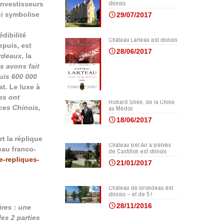
chinois
 investisseurs
ui symbolise
29/07/2017
dibilité
Château Larteau est chinois
epuis, est
28/06/2017
rdeaux
, la
s avons fait
uis 600 000
at. Le luxe à
es ont
Richard Shen, de la Chine
ces Chinois,
au Médoc
18/06/2017
t la réplique
Château Bel Air à Belvès
eau franco-
de Castillon est chinois
e-repliques-
21/01/2017
Château de Brondeau est
chinois – et de 5 !
28/11/2016
ires : une
es 2 parties