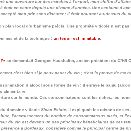
gré une ouverture sur des marchés à l’export, mon chiffre d’affaire 
iété était en vente depuis une dizaine d’années. Une centaine d’ac
 a accepté mon prix sans discuter ; il était pourtant au-dessus du 
plan local d’urbanisme précis. Une propriété viticole n’est pas 
 hommes et de la technique :
un terroir est inimitable
.
 ?
»
se demandait Georges Haushalter, ancien président du
CIVB
C
lement c’est bien si je peux parler du vin ; c’est la preuve de ma 
ommation d’alcool sous forme de vin ; il enraye le baijiu (alcool
es alimentaire.
erture sur le monde. Ces consommateurs sont les riches, les homm
y du domaine viticole
Sloan Estate
. Il expliquait les raisons de ses
hine, l’accroissement du nombre de consommateurs aisés, et l’ex
eur du vin est devenu un des principaux bénéficiaires de ces te
e présence à Bordeaux, considéré comme le principal centre de p