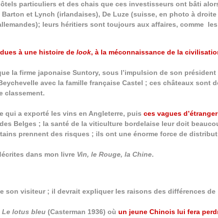
ôtels particuliers et des chais que ces investisseurs ont bâti alor
arton et Lynch (irlandaises), De Luze (suisse, en photo à droite
allemandes); leurs héritiers sont toujours aux affaires, comme les
 dues à une histoire de
look
, à la méconnaissance de la civilisatio
ue la firme japonaise Suntory, sous l’impulsion de son président 
eychevelle avec la famille française Castel ; ces châteaux sont 
ce classement.
e qui a exporté les vins en Angleterre, puis
ces vagues d’étrange
des Belges ; la santé de la viticulture bordelaise leur doit beauco
tains prennent des risques ; ils ont une énorme force de distribut
décrites dans mon livre
Vin, le Rouge, la Chine
.
son visiteur ; il devrait expliquer les raisons des différences de
,
Le lotus bleu
(Casterman 1936) où
un jeune Chinois lui fera perd