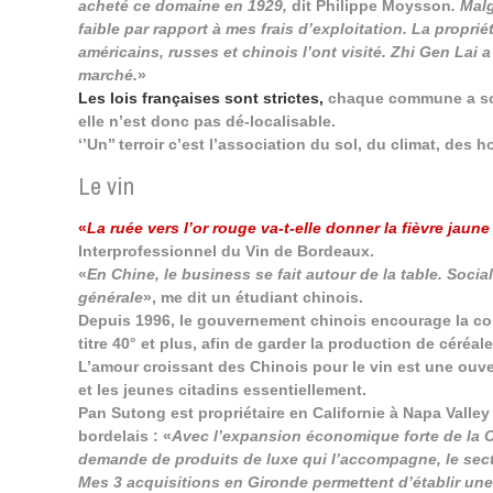
acheté ce domaine en 1929,
dit Philippe Moysson
. Mal
faible par rapport à mes frais d’exploitation. La propr
américains, russes et chinois l’ont visité. Zhi Gen Lai
marché.
»
Les lois françaises sont strictes,
chaque commune a son 
elle n’est donc pas dé-localisable.
‘’Un’’ terroir c’est l’association du sol, du climat, des
Le vin
«
La ruée vers l’or rouge va-t-elle donner la fièvre jaune
Interprofessionnel du Vin de Bordeaux.
«
En Chine, le business se fait autour de la table. Socia
générale
», me dit un étudiant chinois.
Depuis 1996, le gouvernement chinois encourage la cons
titre 40° et plus, afin de garder la production de céréal
L’amour croissant des Chinois pour le vin est une ouv
et les jeunes citadins essentiellement.
Pan Sutong est propriétaire en Californie à Napa Valle
bordelais : «
Avec l’expansion économique forte de la C
demande de produits de luxe qui l’accompagne, le sect
Mes 3 acquisitions en Gironde permettent
d’établir un