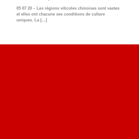
05 07 20 – Les régions viticoles chinoises sont vastes
et elles ont chacune ses conditions de culture
uniques. La
[…]
Site du livre le Vin, le Rouge, la Chine
Site de Vu du Train : les descriptions des paysages vus
des TGV
Site de mes photos aériennes, industrielles et de voyages