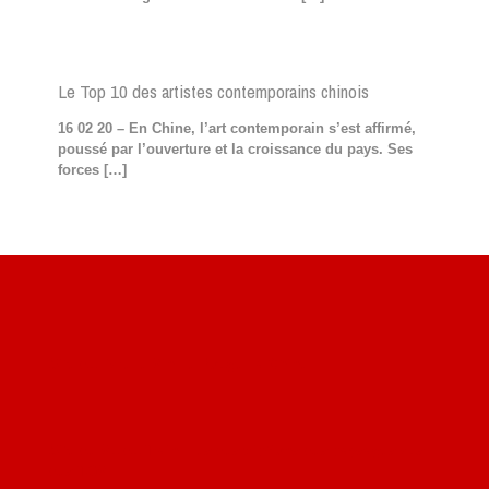
Le Top 10 des artistes contemporains chinois
16 02 20 – En Chine, l’art contemporain s’est affirmé,
poussé par l’ouverture et la croissance du pays. Ses
forces
[…]
Site du livre le Vin, le Rouge, la Chine
Site de Vu du Train : les descriptions des paysages vus
des TGV