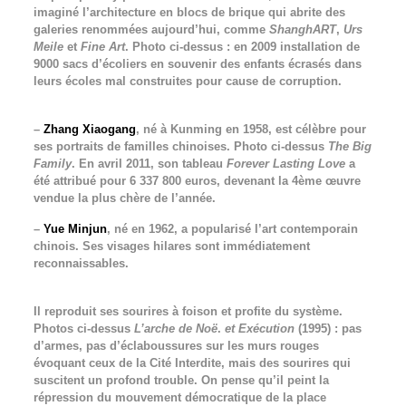
imaginé l’architecture en blocs de brique qui abrite des
galeries renommées aujourd’hui, comme
ShanghART
,
Urs
Meile
et
Fine Art
. Photo ci-dessus : en 2009 installation de
9000 sacs d’écoliers en souvenir des enfants écrasés dans
leurs écoles mal construites pour cause de corruption.
–
Zhang Xiaogang
, né à Kunming en 1958, est célèbre pour
ses portraits de familles chinoises. Photo ci-dessus
The Big
Family
. En avril 2011, son tableau
Forever Lasting Love
a
été attribué pour 6 337 800 euros, devenant la 4ème œuvre
vendue la plus chère de l’année.
–
Yue Minjun
, né en 1962, a popularisé l’art contemporain
chinois. Ses visages hilares sont immédiatement
reconnaissables.
Il reproduit ses sourires à foison et profite du système.
Photos ci-dessus
L’arche de Noë
.
et Exécution
(1995) : pas
d’armes, pas d’éclaboussures sur les murs rouges
évoquant ceux de la Cité Interdite, mais des sourires qui
suscitent un profond trouble. On pense qu’il peint la
répression du mouvement démocratique de la place