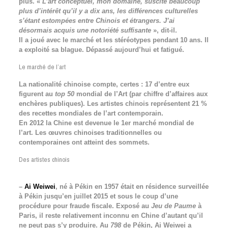
plus. «
L’art conceptuel, mon domaine, suscite beaucoup
plus d’intérêt qu’il y a dix ans, les différences culturelles
s’étant estompées entre Chinois et étrangers. J’ai
désormais acquis une notoriété suffisante
», dit-il.
Il a joué avec le marché et les stéréotypes pendant 10 ans. Il
a exploité sa blague. Dépassé aujourd’hui et fatigué.
Le marché de l’art
La nationalité chinoise compte, certes : 17 d’entre eux
figurent au
top 50
mondial de l’Art (par chiffre d’affaires aux
enchères publiques). Les artistes chinois représentent 21 %
des recettes mondiales de l’art contemporain.
En 2012 la Chine est devenue le 1er marché mondial de
l’art. Les œuvres chinoises traditionnelles ou
contemporaines ont atteint des sommets.
Des artistes chinois
–
Ai Weiwei
, né à Pékin en 1957 était en résidence surveillée
à Pékin jusqu’en juillet 2015 et sous le coup d’une
procédure pour fraude fiscale. Exposé au
Jeu de Paume
à
Paris, il reste relativement inconnu en Chine d’autant qu’il
ne peut pas s’y produire. Au
798
de Pékin, Ai Weiwei a