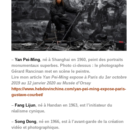
–
Yan Pei-Ming
, né à Shanghai en 1960, peint des portraits
monumentaux superbes. Photo ci-dessus : le photographe
Gérard Rancinan met en scène le peintre.
Lire mon article
Yan Pei-Ming expose à Paris du 1er octobre
2019 au 12 janvier 2020 au Musée d’Orsay
https://www.hebdovinchine.com/yan-pei-ming-expose-paris-
gustave-courbet/
–
Fang Lijun
, né à Handan en 1963, est l’initiateur du
réalisme cynique.
–
Song Dong
, né en 1966, est à l’avant-garde de la création
vidéo et photographique.