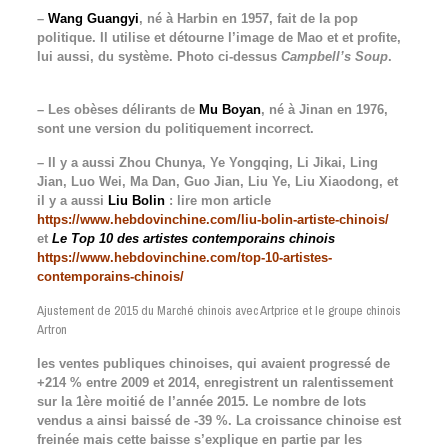
–
Wang Guangyi
, né à Harbin en 1957, fait de la pop
politique. Il utilise et détourne l’image de Mao et et profite,
lui aussi, du système. Photo ci-dessus
Campbell’s Soup
.
– Les obèses délirants de
Mu Boyan
, né à Jinan en 1976,
sont une version du politiquement incorrect.
– Il y a aussi Zhou Chunya, Ye Yongqing, Li Jikai, Ling
Jian, Luo Wei, Ma Dan, Guo Jian, Liu Ye, Liu Xiaodong, et
il y a aussi
Liu Bolin
: lire mon article
https://www.hebdovinchine.com/liu-bolin-artiste-chinois/
et
Le Top 10 des artistes contemporains chinois
https://www.hebdovinchine.com/top-10-artistes-
contemporains-chinois/
Ajustement de 2015 du Marché chinois avec Artprice et le groupe chinois
Artron
les ventes publiques chinoises, qui avaient progressé de
+214 % entre 2009 et 2014, enregistrent un ralentissement
sur la 1ère moitié de l’année 2015. Le nombre de lots
vendus a ainsi baissé de -39 %. La croissance chinoise est
freinée mais cette baisse s’explique en partie par les