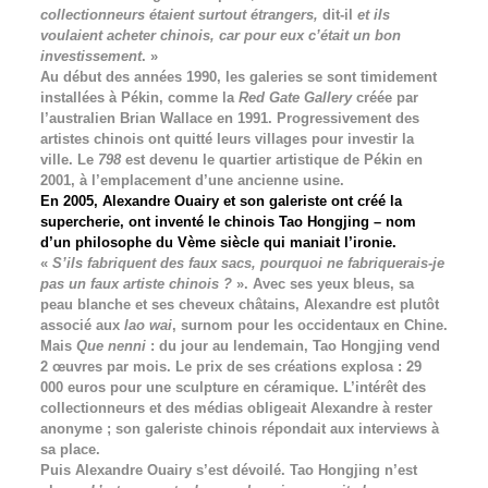
collectionneurs étaient surtout étrangers,
dit-il
et ils
voulaient acheter chinois, car pour eux c’était un bon
investissement
. »
Au début des années 1990, les galeries se sont timidement
installées à Pékin, comme la
Red Gate Gallery
créée par
l’australien Brian Wallace en 1991. Progressivement des
artistes chinois ont quitté leurs villages pour investir la
ville. Le
798
est devenu le quartier artistique de Pékin en
2001, à l’emplacement d’une ancienne usine.
En 2005, Alexandre Ouairy et son galeriste ont créé la
supercherie, ont inventé le chinois Tao Hongjing – nom
d’un philosophe du Vème siècle qui maniait l’ironie.
«
S’ils fabriquent des faux sacs, pourquoi ne fabriquerais-je
pas un faux artiste chinois ?
». Avec ses yeux bleus, sa
peau blanche et ses cheveux châtains, Alexandre est plutôt
associé aux
lao wai
, surnom pour les occidentaux en Chine.
Mais
Que nenni
: du jour au lendemain, Tao Hongjing vend
2 œuvres par mois. Le prix de ses créations explosa : 29
000 euros pour une sculpture en céramique. L’intérêt des
collectionneurs et des médias obligeait Alexandre à rester
anonyme ; son galeriste chinois répondait aux interviews à
sa place.
Puis Alexandre Ouairy s’est dévoilé. Tao Hongjing n’est