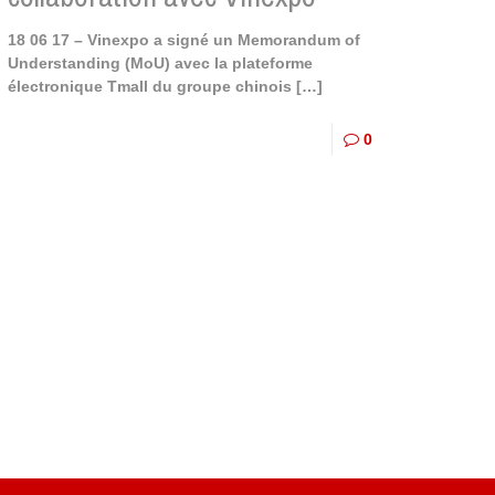
18 06 17 – Vinexpo a signé un Memorandum of
Understanding (MoU) avec la plateforme
électronique Tmall du groupe chinois
[…]
0