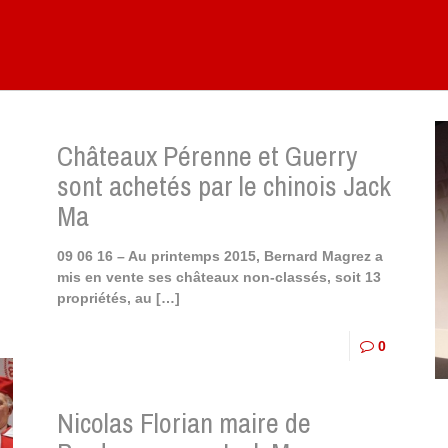
Châteaux Pérenne et Guerry
sont achetés par le chinois Jack
Ma
09 06 16 – Au printemps 2015, Bernard Magrez a
mis en vente ses châteaux non-classés, soit 13
propriétés, au
[…]
0
Nicolas Florian maire de