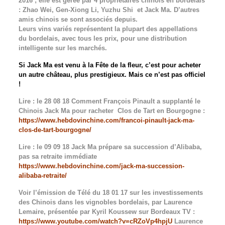
2016 ; elle est gérée par 4 propriétaires chinois en bordelais
: Zhao Wei, Gen-Xiong Li, Yuzhu Shi et Jack Ma. D’autres
amis chinois se sont associés depuis.
Leurs vins variés représentent la plupart des appellations
du bordelais, avec tous les prix, pour une distribution
intelligente sur les marchés.
Si Jack Ma est venu à la Fête de la fleur, c’est pour acheter
un autre château, plus prestigieux. Mais ce n’est pas officiel
!
Lire : le 28 08 18 Comment François Pinault a supplanté le
Chinois Jack Ma pour racheter Clos de Tart en Bourgogne :
https://www.hebdovinchine.com/francoi-pinault-jack-ma-
clos-de-tart-bourgogne/
Lire : le 09 09 18 Jack Ma prépare sa succession d’Alibaba,
pas sa retraite immédiate
https://www.hebdovinchine.com/jack-ma-succession-
alibaba-retraite/
Voir l’émission de Télé du 18 01 17 sur les investissements
des Chinois dans les vignobles bordelais, par Laurence
Lemaire, présentée par Kyril Koussew sur Bordeaux TV :
https://www.youtube.com/watch?v=cRZoVp4hpjU
Laurence