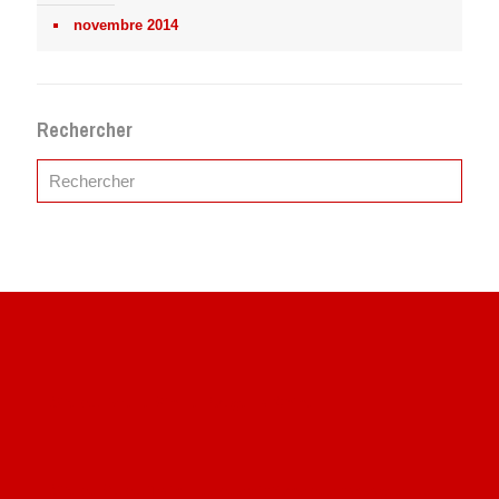
novembre 2014
Rechercher
Site du livre le Vin, le Rouge, la Chine
Site de Vu du Train : les descriptions des paysages vus