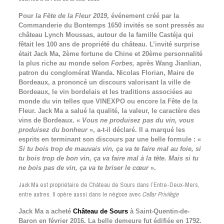
Pour
la Fête de la Fleur 2019
, événement créé par la
Commanderie du Bontemps 1650 invités se sont pressés au
château Lynch Moussas, autour de la famille Castéja qui
fêtait les 100 ans de propriété du château. L’invité surprise
était Jack Ma, 2ème fortune de Chine et 20ème personnalité
la plus riche au monde selon
Forbes,
après Wang Jianlian,
patron du conglomérat Wanda. Nicolas Florian, Maire de
Bordeaux, a prononcé un discours valorisant la ville de
Bordeaux, le vin bordelais et les traditions associées au
monde du vin telles que VINEXPO ou encore la Fête de la
Fleur. Jack Ma a salué la qualité, la valeur, le caractère des
vins de Bordeaux. «
Vous ne produisez pas du vin, vous
produisez du bonheur
», a-t-il déclaré. Il a marqué les
esprits en terminant son discours par une belle formule : «
Si tu bois trop de mauvais vin, ça va te faire mal au foie, si
tu bois trop de bon vin, ça va faire mal à la tête. Mais si tu
ne bois pas de vin, ça va te briser le cœur
».
Jack Ma est propriétaire de Château de Sours dans l’Entre-Deux-Mers,
entre autres. Il opère aussi dans le négoce avec
Cellar Privilège
Jack Ma a acheté
Château de Sours
à Saint-Quentin-de-
Baron en février 2016. La belle demeure fut édifiée en 1792.