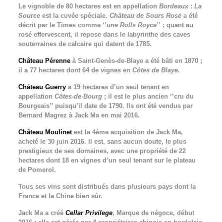
Le vignoble de 80 hectares est en appellation
Bordeaux
:
La
Source
est la cuvée spéciale.
Château de Sours Rosé
a été
décrit par le Times comme ‘’
une Rolls Royce
’’ ; quant au
rosé effervescent, il repose dans le labyrinthe des caves
souterraines de calcaire qui datent de 1785.
Château Pérenne
à Saint-Genès-de-Blaye a été bâti en 1870 ;
il a 77 hectares dont 64 de vignes en
Côtes de Blaye.
Château Guerry
a 19 hectares d’un seul tenant en
appellation
Côtes-de-Bourg
; il est le plus ancien ‘’cru du
Bourgeais’’ puisqu’il date de 1790. Ils ont été vendus par
Bernard Magrez à Jack Ma en mai 2016.
Château Moulinet
est la 4ème acquisition de Jack Ma,
acheté le 30 juin 2016. Il est, sans aucun doute, le plus
prestigieux de ses domaines, avec une propriété de 22
hectares dont 18 en vignes d’un seul tenant sur le plateau
de Pomerol.
Tous ses vins sont distribués dans plusieurs pays dont la
France et la Chine bien sûr.
Jack Ma a créé
Cellar Privilege
, Marque de négoce, début