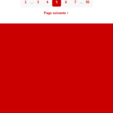
1
...
3
4
5
6
7
...
55
Page suivante
Site du livre le Vin, le Rouge, la Chine
Site de Vu du Train : les descriptions des paysages vus
des TGV
Site de mes photos aériennes, industrielles et de voyages