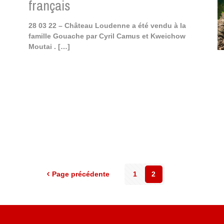
français
28 03 22 – Château Loudenne a été vendu à la
famille Gouache par Cyril Camus et Kweichow
Moutai .
[…]
Page précédente
1
2