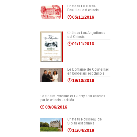
Château Le Barail-
Beaulieu est chinois
05/11/2016
Château Les Anguillères
est Chinois
01/11/2016
Le Domaine de Courteillac
en bordelais est chinois
19/10/2016
Châteaux Pérenne et Guerry sont achetés
par le chinois Jack Ma
09/06/2016
Château Rousseau de
Sipian est chinois
11/04/2016