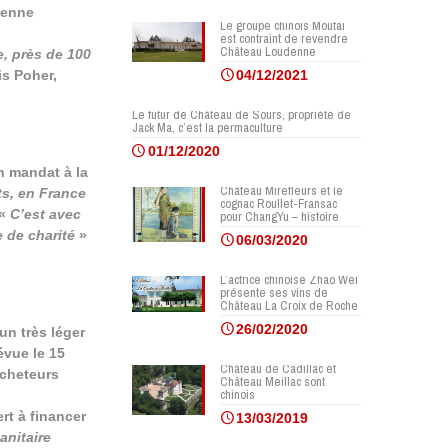
ienne
Le groupe chinois Moutai
est contraint de revendre
Château Loudenne
e, près de 100
is Poher,
04/12/2021
Le futur de Château de Sours, propriété de
Jack Ma, c’est la permaculture
01/12/2020
on mandat à la
Château Mirefleurs et le
ts, en France
cognac Roullet-Fransac
 «
C’est avec
pour ChangYu – histoire
e de charité
»
06/03/2020
L’actrice chinoise Zhao Wei
présente ses vins de
Château La Croix de Roche
26/02/2020
 un très léger
évue le 15
Château de Cadillac et
acheteurs
Château Meillac sont
chinois
rt à financer
13/03/2019
anitaire