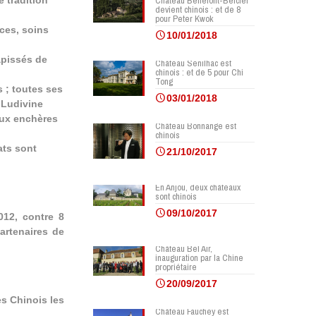
e tradition
Château Bellefont-Belcier
devient chinois : et de 8
pour Peter Kwok
nces, soins
10/01/2018
apissés de
Château Senilhac est
chinois : et de 5 pour Chi
Tong
 ; toutes ses
03/01/2018
. Ludivine
aux enchères
Château Bonnange est
chinois
ats sont
21/10/2017
s
En Anjou, deux châteaux
sont chinois
09/10/2017
12, contre 8
artenaires de
Château Bel Air,
inauguration par la Chine
propriétaire
20/09/2017
es Chinois les
Château Fauchey est