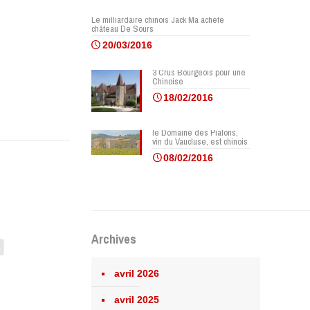
Le milliardaire chinois Jack Ma achète
château De Sours
20/03/2016
3 Crus Bourgeois pour une
Chinoise
18/02/2016
le Domaine des Pialons,
vin du Vaucluse, est chinois
08/02/2016
Archives
avril 2026
avril 2025