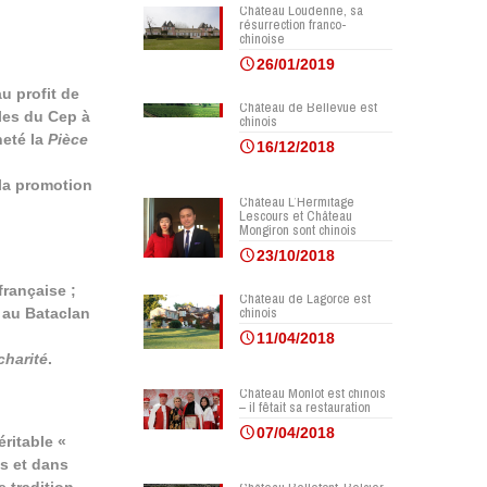
Château Loudenne, sa
résurrection franco-
chinoise
26/01/2019
u profit de
Château de Bellevue est
iles du Cep à
chinois
heté la
Pièce
16/12/2018
 la promotion
Château L’Hermitage
Lescours et Château
Mongiron sont chinois
23/10/2018
française ;
Château de Lagorce est
chinois
s au Bataclan
11/04/2018
charité
.
Château Monlot est chinois
– il fêtait sa restauration
07/04/2018
ritable «
es et dans