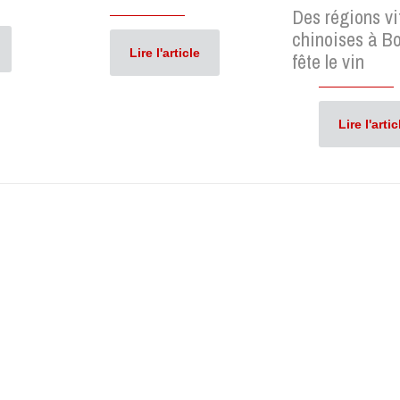
Des régions vi
chinoises à B
Lire l'article
fête le vin
Lire l'artic