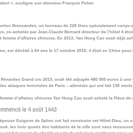
édent
», souligne son directeur François Poher.
 Corton Bressandes, un tonneau de 228 litres spécialement conçu a
os, co-achetée par Jean-Claude Bernard directeur de l’hôtel 4 éto
 femme d’affaires chinoise. En 2013, Yan Hong Cao avait déjà ac
e, est décédé à 64 ans le 17 octobre 2016; il était en Chine pour
 Renardes Grand cru 2015, avait été adjugée 480 000 euros à une 
es attaques terroristes de Paris – attentats qui ont fait 130 mort
 femme d’affaires chinoise Yan Hong Cao avait acheté la
Pièce de 
commencé le 4 août 1443
pouse Guigone de Salins ont fait construire cet Hôtel-Dieu, un vé
uit, les trois quarts des habitants de la ville sont sans ressourc