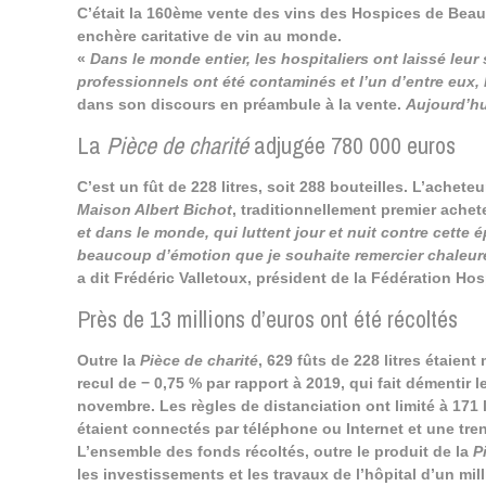
C’était la 160ème vente des vins des Hospices de Beau
enchère caritative de vin au monde.
«
Dans le monde entier, les hospitaliers ont laissé leur
professionnels ont été contaminés et l’un d’entre eux, M
dans son discours en préambule à la vente.
Aujourd’hu
La
Pièce de charité
adjugée 780 000 euros
C’est un fût de 228 litres, soit 288 bouteilles. L’achet
Maison Albert Bichot
, traditionnellement premier achet
et dans le monde, qui luttent jour et nuit contre cette 
beaucoup d’émotion que je souhaite remercier chaleur
a dit Frédéric Valletoux, président de la Fédération Hos
Près de 13 millions d’euros ont été récoltés
Outre la
Pièce de charité
, 629 fûts de 228 litres étaient
recul de − 0,75 % par rapport à 2019, qui fait démentir l
novembre. Les règles de distanciation ont limité à 171
étaient connectés par téléphone ou Internet et une tren
L’ensemble des fonds récoltés, outre le produit de la
P
les investissements et les travaux de l’hôpital d’un mill