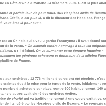
ne en Côte-d’Or le dimanche 13 décembre 2020. C’est la plus anc
 santé et parfois leur vie pour nous. Aux Hospices civils de Beaun
arie-Cécile, n’est plus là
, a dit le directeur des Hospices, Franço
i, vous êtes là pour eux
».
eur est un Chinois qui a voulu garder l’anonymat ; il avait donné s
eur de la vente. «
On aimerait rendre hommage à tous les soignan
épidémie
, a-t-il déclaré.
On va surmonter cette épreuve humaine
».
eusement les généreux acheteurs et donateurs de la célèbre Pièc
pitalière de France.
 mis aux enchères : 12 776 millions d’euros ont été récoltés ; c’est
es craintes due à la crise pour la tenue de la vente, initialement pr
 le nombre d’acheteurs sur place, contre 600 habituellement. 140 
taine d’autres avait signé des enchères écrites.
ièce de charité
qui va traditionnellement à une œuvre caritative, se
ier de lits, géré par les Hospices civils de Beaune. «
Le contexte s