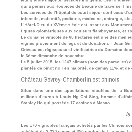
leur grande majorité, déclarés indigents. Ces fondateurs
qui a permis aux Hospices de Beaune de traverser l’his
Les services de l’hôpital de court séjour sont ceux d’u
intensifs, maternité, pédiatrie, médecine, chirurgie, et
L’Hôtel-Dieu du XVème siècle est inscrit aux Monuments
figures géométriques aux couleurs flamboyantes, et s
Le domaine vinicole de 60 hectares est une des meille
vignes proviennent de legs et de donations – Jean Guillo
Griveau est régisseuse et vinificatrice du Domaine d
le 3ème dimanche de novembre.
Le 5 juillet 2015, les 1247 climats (nom des parcelles)
plantés de pinot noir en majorité, de gamay 11%, et de
Château Gevrey-Chambertin est chinois
Situé dans une des appellations réputées de la Bo
millions d’euros à Louis Ng Chi Sing, homme d’affair
Stanley Ho qui possède 17 casinos à Macao.
le
Les 170 vignobles français achetés par les Chinois son
achètent-ils ? 230 pages et 350 photos de Laurence Le