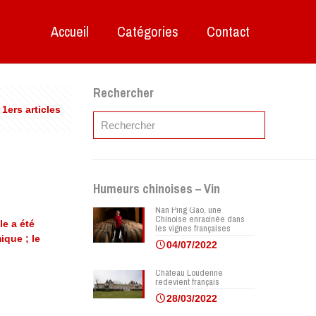
Accueil
Catégories
Contact
Rechercher
 1ers articles
Humeurs chinoises – Vin
Nan Ping Gao, une
Chinoise enracinée dans
le a été
les vignes françaises
ique ; le
04/07/2022
Château Loudenne
redevient français
28/03/2022