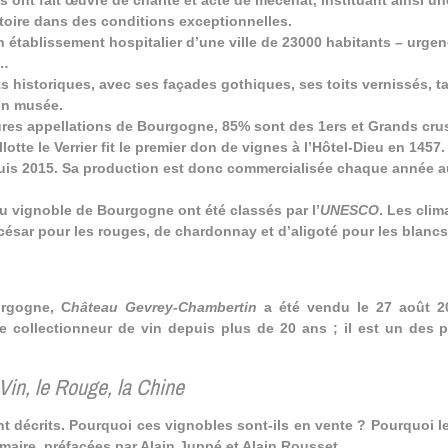
 ont fait œuvre de charité et acte de mécénat, instituant ainsi un
toire dans des conditions exceptionnelles.
n établissement hospitalier d’une ville de 23000 habitants – urge
c…
 historiques, avec ses façades gothiques, ses toits vernissés, t
on musée.
ures appellations de Bourgogne, 85% sont des 1ers et Grands crus
tte le Verrier fit le premier don de vignes à l’Hôtel-Dieu en 1457
epuis 2015. Sa production est donc commercialisée chaque année 
 du vignoble de Bourgogne ont été classés par l’
UNESCO
. Les clim
 césar pour les rouges, de chardonnay et d’aligoté pour les blanc
urgogne, C
hâteau Gevrey-Chambertin
a été vendu le 27 août 20
e collectionneur de vin depuis plus de 20 ans ; il est un des p
 Vin, le Rouge, la Chine
t décrits. Pourquoi ces vignobles sont-ils en vente ? Pourquoi l
maire, préfacées par Alain Juppé et Alain Rousset.