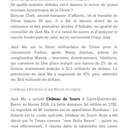
De quelle manière Alibaba est-il devenu le miroir du grand
tournant économique de la Chine ?
Duncan Clark, ancien banquier d’affaires, vit et travaille en
Chine depuis 20 ans. Il a été le témoin direct de la
naissance et des premières années d’Alibaba, en qualité de
conseiller de Jack Ma. Il n’a cessé de suivre et d’analyser le
succès foudroyant de celui qu’on surnomme
Crazy Jack
.
Jack Ma est le 2ème milliardaire de Chine pour le
classement
Forbes
, après Wang Jianlian, patron du
conglomérat Wanda – tourisme, divertissement, hôtellerie,
qui conserve sa 1ère place malgré une baisse de 2% de sa
fortune maintenant évaluée à 32,1 milliards de dollars. Le
patrimoine de Jack Ma a augmenté de 41% pour atteindre
les 30,6 milliards de dollars.
3 châteaux à Bordeaux et une Maison de négoce
Jack Ma a acheté
Château de Sours
à Saint-Quentin-de-
Baron en février 2016. La belle demeure fut édifiée en 1792.
Le vignoble de 80 hectares est en appellation
Bordeaux
:
La
Source
est la cuvée spéciale.
Château de Sours Rosé
a été
décrit par le Times comme ‘’une Rolls Royce’’ ; quant au
rosé effervescent, il repose dans le labyrinthe des caves