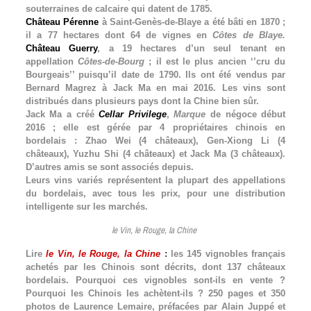
souterraines de calcaire qui datent de 1785.
Château Pérenne
à Saint-Genès-de-Blaye a été bâti en 1870 ;
il a 77 hectares dont 64 de vignes en
Côtes de Blaye.
Château Guerry
, a 19 hectares d’un seul tenant en
appellation
Côtes-de-Bourg
; il est le plus ancien ‘’cru du
Bourgeais’’ puisqu’il date de 1790. Ils ont été vendus par
Bernard Magrez à Jack Ma en mai 2016. Les vins sont
distribués dans plusieurs pays dont la Chine bien sûr.
Jack Ma a créé
Cellar Privilege
,
Marque
de négoce début
2016 ; elle est gérée par 4 propriétaires chinois en
bordelais : Zhao Wei (4 châteaux), Gen-Xiong Li (4
châteaux), Yuzhu Shi (4 châteaux) et Jack Ma (3 châteaux).
D’autres amis se sont associés depuis.
Leurs vins variés représentent la plupart des appellations
du bordelais, avec tous les prix, pour une distribution
intelligente sur les marchés.
le Vin, le Rouge, la Chine
Lire
le Vin, le Rouge, la Chine
:
les 145 vignobles français
achetés par les Chinois sont décrits, dont 137 châteaux
bordelais. Pourquoi ces vignobles sont-ils en vente ?
Pourquoi les Chinois les achètent-ils ? 250 pages et 350
photos de Laurence Lemaire, préfacées par Alain Juppé et