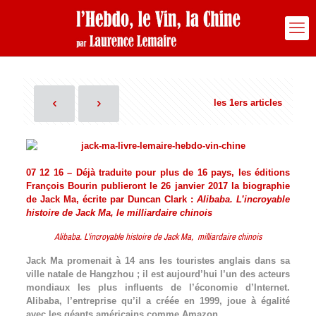
les 1ers articles
07 12 16 – Déjà traduite pour plus de 16 pays, les éditions
François Bourin publieront le 26 janvier 2017 la biographie
de Jack Ma, écrite par Duncan Clark :
Alibaba. L’incroyable
histoire de Jack Ma, le milliardaire chinois
Alibaba. L’incroyable histoire de Jack Ma, milliardaire chinois
Jack Ma promenait à 14 ans les touristes anglais dans sa
ville natale de Hangzhou ; il est aujourd’hui l’un des acteurs
mondiaux les plus influents de l’économie d’Internet.
Alibaba, l’entreprise qu’il a créée en 1999, joue à égalité
avec les géants américains comme Amazon.