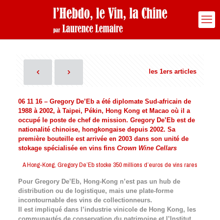
les 1ers articles
06 11 16 – Gregory De’Eb a été diplomate Sud-africain de
1988 à 2002, à Taipei, Pékin, Hong Kong et Macao où il a
occupé le poste de chef de mission. Gregory De’Eb est de
nationalité chinoise, hongkongaise depuis 2002. Sa
première bouteille est arrivée en 2003 dans son unité de
stokage spécialisée en vins fins
Crown Wine Cellars
A Hong-Kong, Gregory De’Eb stocke 350 millions d’euros de vins rares
Pour Gregory De’Eb, Hong-Kong n’est pas un hub de
distribution ou de logistique, mais une plate-forme
incontournable des vins de collectionneurs.
Il est impliqué dans l’industrie vinicole de Hong Kong, les
communautés de conservation du patrimoine et l’Institut