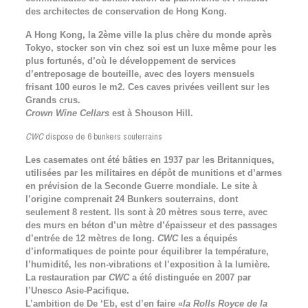
des architectes de conservation de Hong Kong.
A Hong Kong, la 2ème ville la plus chère du monde après
Tokyo, stocker son vin chez soi est un luxe même pour les
plus fortunés, d’où le développement de services
d’entreposage de bouteille, avec des loyers mensuels
frisant 100 euros le m2. Ces caves privées veillent sur les
Grands crus.
Crown Wine Cellars
est à Shouson Hill.
CWC
dispose de 6 bunkers souterrains
Les casemates ont été bâties en 1937 par les Britanniques,
utilisées par les militaires en dépôt de munitions et d’armes
en prévision de la Seconde Guerre mondiale. Le site à
l’origine comprenait 24 Bunkers souterrains, dont
seulement 8 restent. Ils sont à 20 mètres sous terre, avec
des murs en béton d’un mètre d’épaisseur et des passages
d’entrée de 12 mètres de long.
CWC
les a équipés
d’informatiques de pointe pour équilibrer la température,
l’humidité, les non-vibrations et l’exposition à la lumière.
La restauration par
CWC
a été distinguée en 2007 par
l’Unesco Asie-Pacifique.
L’ambition de De ‘Eb, est d’en faire «
la Rolls Royce de la