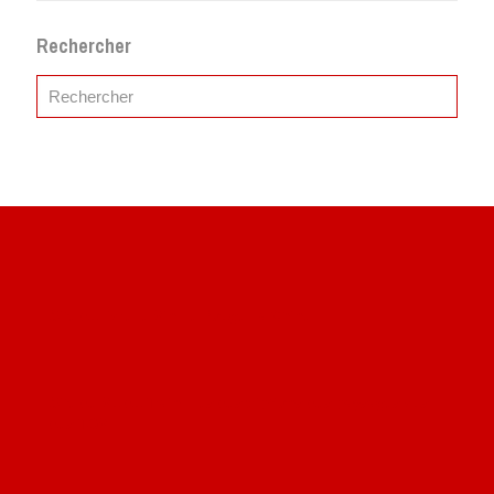
Rechercher
Site du livre le Vin, le Rouge, la Chine
Site de Vu du Train : les descriptions des paysages vus
des TGV