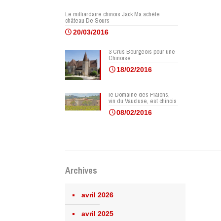
Le milliardaire chinois Jack Ma achète
château De Sours
20/03/2016
3 Crus Bourgeois pour une
Chinoise
18/02/2016
le Domaine des Pialons,
vin du Vaucluse, est chinois
08/02/2016
Archives
avril 2026
avril 2025