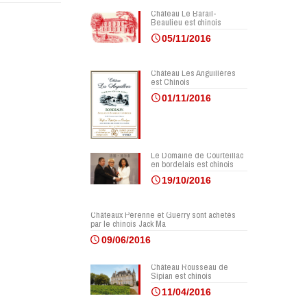
Château Le Barail-
Beaulieu est chinois
05/11/2016
Château Les Anguillères
est Chinois
01/11/2016
Le Domaine de Courteillac
en bordelais est chinois
19/10/2016
Châteaux Pérenne et Guerry sont achetés
par le chinois Jack Ma
09/06/2016
Château Rousseau de
Sipian est chinois
11/04/2016