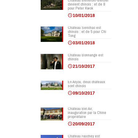
Château Bellefont-Belcier
devient chinois : et de 8
pour Peter Kwok
10/01/2018
Château Senilhac est
chinois : et de 5 pour Chi
Tong
03/01/2018
Château Bonnange est
chinois
21/10/2017
En Anjou, deux châteaux
sont chinois
09/10/2017
Château Bel Air,
inauguration par la Chine
propriétaire
20/09/2017
Château Fauchey est