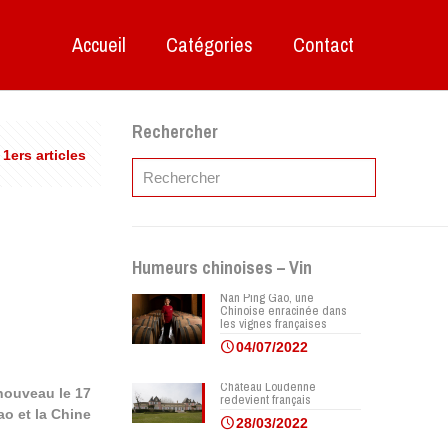
Accueil
Catégories
Contact
Rechercher
 1ers articles
Humeurs chinoises – Vin
Nan Ping Gao, une
Chinoise enracinée dans
les vignes françaises
04/07/2022
Château Loudenne
nouveau le 17
redevient français
ao et la Chine
28/03/2022