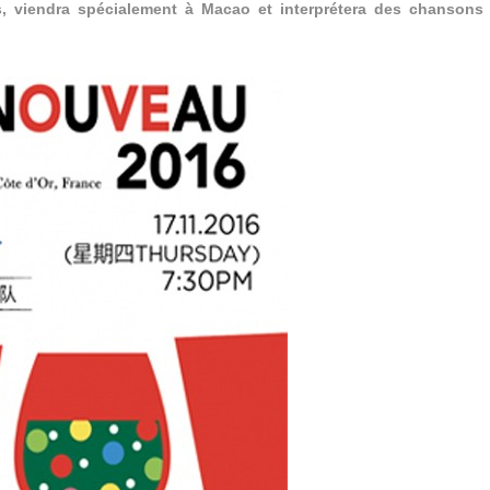
s, viendra spécialement à Macao et interprétera des chansons 