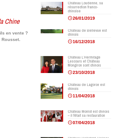
Château Loudenne, sa
résurrection franco-
chinoise
26/01/2019
 la Chine
Château de Bellevue est
ils en vente ?
chinois
n Rousset.
16/12/2018
Château L’Hermitage
Lescours et Château
Mongiron sont chinois
23/10/2018
Château de Lagorce est
chinois
11/04/2018
Château Monlot est chinois
– il fêtait sa restauration
07/04/2018