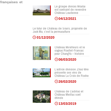
françaises et
Le groupe chinois Moutai
est contraint de revendre
Château Loudenne
04/12/2021
Le futur de Château de Sours, propriété de
Jack Ma, c’est la permaculture
01/12/2020
Château Mirefleurs et le
cognac Roullet-Fransac
pour ChangYu – histoire
06/03/2020
L’actrice chinoise Zhao Wei
présente ses vins de
Château La Croix de Roche
26/02/2020
Château de Cadillac et
Château Meillac sont
chinois
13/03/2019