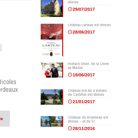
chinois
29/07/2017
Château Larteau est chinois
28/06/2017
Richard Shen, de la Chine
au Médoc
18/06/2017
ticoles
ordeaux
Château Bel Air à Belvès
de Castillon est chinois
21/01/2017
Château de Brondeau est
le
chinois – et de 5 !
28/11/2016