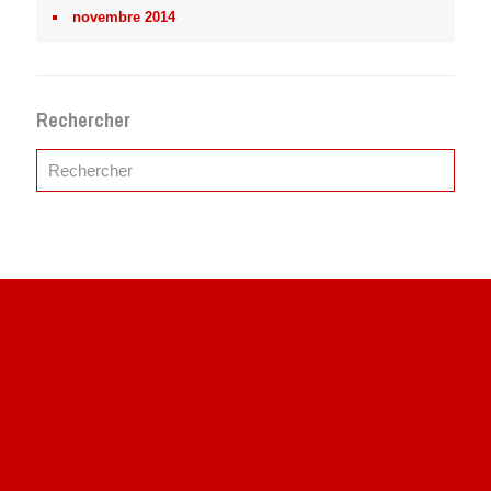
novembre 2014
Rechercher
Site du livre le Vin, le Rouge, la Chine
Site de Vu du Train : les descriptions des paysages vus