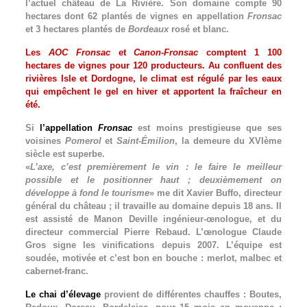
l’actuel château de La Rivière. Son domaine compte 90
hectares dont 62 plantés de vignes en appellation
Fronsac
et 3 hectares plantés de
Bordeaux
rosé et blanc.
Les
AOC Fronsac
et
Canon-Fronsac
comptent 1 100
hectares de vignes pour 120 producteurs. Au confluent des
rivières Isle et Dordogne, le climat est régulé par les eaux
qui empêchent le gel en hiver et apportent la fraîcheur en
été.
Si
l’appellation
Fronsac
est moins prestigieuse que ses
voisines
Pomerol
et
Saint-Émilion
, la demeure du XVIème
siècle est superbe.
«
L’axe, c’est premièrement le vin : le faire le meilleur
possible et le positionner haut ; deuxièmement on
développe à fond le tourisme
» me dit Xavier Buffo, directeur
général du château ; il travaille au domaine depuis 18 ans. Il
est assisté de Manon Deville ingénieur-œnologue, et du
directeur commercial Pierre Rebaud. L’œnologue Claude
Gros signe les vinifications depuis 2007. L’équipe est
soudée, motivée et c’est bon en bouche : merlot, malbec et
cabernet-franc.
Le chai d’élevage
provient de différentes chauffes : Boutes,