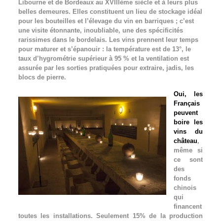
Libourne et de Bordeaux au XVIIIème siècle et à leurs plus
belles demeures. Elles constituent un lieu de stockage idéal
pour les bouteilles et l’élevage du vin en barriques ; c’est
une visite étonnante, inoubliable, une des spécificités
rarissimes dans le bordelais. Les vins prennent leur temps
pour maturer et s’épanouir : la température est de 13°, le
taux d’hygrométrie supérieur à 95 % et la ventilation est
assurée par les sorties pratiquées pour extraire, jadis, les
blocs de pierre.
Oui, les
Français
peuvent
boire les
vins du
château
,
même si
ce sont
des
fonds
chinois
qui
financent
toutes les installations. Seulement 15% de la production