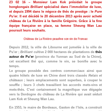
23 02 16 – Monsieur Lam Kok présidait le groupe
hongkongais
Brilliant
spécialisé dans l’immobilier de luxe,
et depuis 1994 dans le négoce de thés de prestige : le
Pure
Pu’er
. Il est décédé le 20 décembre 2013 après avoir acheté
château de La Rivière à la famille Grégoire. Grâce à la fine
équipe française en place, sa femme Sheung Wan Lau
poursuit leurs souhaits.
Château de La Rivière peaufine son vin de Fronsac
Depuis 2012, la ville de Libourne est jumelée à la ville de
Pu’er ;
Brilliant
cultive 2 000 hectares de plantations de
thés
autour de Pu’er
(province du Yunnan au Sud de la Chine),
cet excellent thé qui, comme le vin, se bonifie avec le
temps.
Le groupe possède des centres commerciaux ainsi que
quatre hôtels de luxe en Chine dont trois classés
Relais et
châteaux
; leurs emplacements sont superbes, à couper le
souffle ; leurs 3 chefs travaillent les accords mets-vins et
mets-thés. C’est certainement la magnifique vue dégagée
vers la Dordogne du château de La Rivière qui avait séduit
Lam Kok et Sheung Wan Lau.
En 1553, le maire de Bordeaux, Gaston de l’Isle, a construit