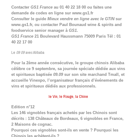
Contacter
GS1 France
au 01 40 22 18 00 ou faites une
demande de codes en ligne sur www.gs1.fr
Consulter le guide
Mieux vendre en ligne avec le GTIN
sur
www.gs1.fr, ou contacter Paul Bounaud wine & spirits and
foodservice senior manager à
GS1
.
GS1 France
21 Boulevard Haussmann 75009 Paris Tél : 01
40 22 17 00
Le
09 09
avec Alibaba
Pour la 2ème année consécutive, le groupe chinois Alibaba
célèbre ce 9 septembre, sa journée spéciale dédiée aux vins
et spiritueux baptisée
09.09
sur son site marchand Tmall, et
accueille Vinexpo, l’organisateur français d’événements de
vins et spiritueux dédiés aux professionnels.
le Vin, le Rouge, la Chine
Edition n°12
Les 146 vignobles français achetés par les Chinois sont
décrits : 138 Châteaux de Bordeaux, 6 vignobles en France,
2 Maisons de cognac.
Pourquoi ces vignobles sont-ils en vente ? Pourquoi les
Chinois les achètent-ils ?