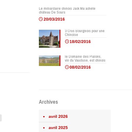
Le milliardaire chinois Jack Ma achète
château De Sours
20/03/2016
3 Crus Bourgeois pour une
Chinoise
18/02/2016
le Domaine des Pialons,
vin du Vaucluse, est chinois
08/02/2016
Archives
avril 2026
avril 2025