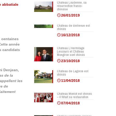
Château Loudenne, sa
e abbatiale
résurrection franco-
chinoise
26/01/2019
Château de Bellevue est
chinois
16/12/2018
s centaines
 Cette année
Château L’Hermitage
s candidats
Lescours et Château
Mongiron sont chinois
23/10/2018
émi Denjean,
Château de Lagorce est
chinois
as de la
11/04/2018
rappellent les
ue de
rfaitement
Château Monlot est chinois
– il fêtait sa restauration
07/04/2018