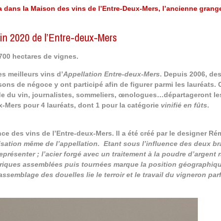
a dans la Maison des vins de l’Entre-Deux-Mers, l’ancienne grang
in 2020 de l’Entre-deux-Mers
700 hectares de vignes.
s meilleurs vins d’
Appellation Entre-deux-Mers
. Depuis 2006, de
ons de négoce y ont participé afin de figurer parmi les lauréats.
de du vin, journalistes, sommeliers, œnologues…départageront le
x-Mers pour 4 lauréats, dont 1 pour la catégorie
vinifié en fûts
.
lence des vins de l’Entre-deux-Mers. Il a été créé par le designer R
lisation même de l’appellation. Etant sous l’influence des deux br
présenter ; l’acier forgé avec un traitement à la poudre d’argent 
barriques assemblées puis tournées marque la position géographiq
’assemblage des douelles lie le terroir et le travail du vigneron pa