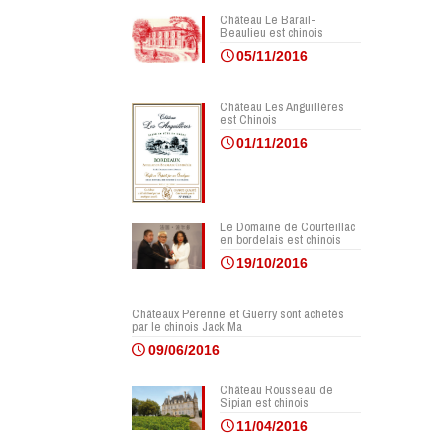
Château Le Barail-
Beaulieu est chinois
05/11/2016
Château Les Anguillères
est Chinois
01/11/2016
Le Domaine de Courteillac
en bordelais est chinois
19/10/2016
Châteaux Pérenne et Guerry sont achetés
par le chinois Jack Ma
09/06/2016
Château Rousseau de
Sipian est chinois
11/04/2016