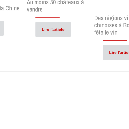
Au moins 50 châteaux à
 la Chine
vendre
Des régions vi
chinoises à B
Lire l'article
fête le vin
Lire l'artic