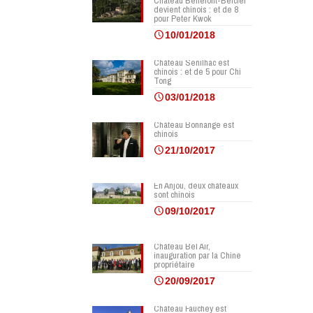
Château Bellefont-Belcier
devient chinois : et de 8
pour Peter Kwok
10/01/2018
Château Senilhac est
chinois : et de 5 pour Chi
Tong
03/01/2018
Château Bonnange est
chinois
21/10/2017
En Anjou, deux châteaux
sont chinois
09/10/2017
Château Bel Air,
inauguration par la Chine
propriétaire
20/09/2017
Château Fauchey est