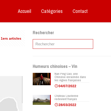
Accueil
Catégories
Contact
Rechercher
 1ers articles
Humeurs chinoises – Vin
Nan Ping Gao, une
Chinoise enracinée dans
les vignes françaises
04/07/2022
Château Loudenne
redevient français
28/03/2022