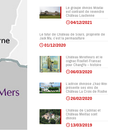
Le groupe chinois Moutai
est contraint de revendre
Château Loudenne
04/12/2021
Le futur de Château de Sours, propriété de
Jack Ma, c’est la permaculture
01/12/2020
Château Mirefleurs et le
cognac Roullet-Fransac
pour ChangYu – histoire
06/03/2020
L’actrice chinoise Zhao Wei
présente ses vins de
Château La Croix de Roche
26/02/2020
Château de Cadillac et
Château Meillac sont
chinois
13/03/2019