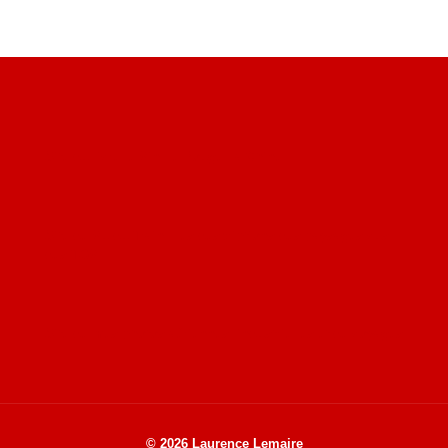
Site du livre le Vin, le Rouge, la Chine
Site de Vu du Train : les descriptions des paysages vus
des TGV
Site de mes photos aériennes, industrielles et de voyages
© 2026 Laurence Lemaire