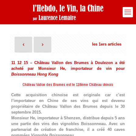
les 1ers articles
11 12 15 – Château Vallon des Brumes à Doulezon a été
acheté par
Monsieur He, importateur de vin pour
Boissonneau Hong Kong
Château Vallon des Brumes est le 118ème Château chinois
Cette acquisition chinoise est originale car c’est
l’importateur en Chine de ses vins qui est devenu
propriétaire de Château Vallon des Brumes depuis le 30
septembre 2015.
Monsieur He, importateur à Shenzen, distribue depuis 5 ans
une partie des vins des vignobles Boissonneau. Avec un
partenariat de création de franchise, il a créé 40 caves
nommées
Vignoble Boissonneau
.