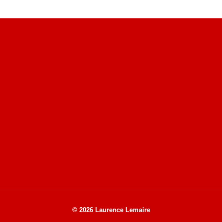
Site du livre le Vin, le Rouge, la Chine
Site de Vu du Train : les descriptions des paysages vus
des TGV
Site de mes photos aériennes, industrielles et de voyages
© 2026 Laurence Lemaire