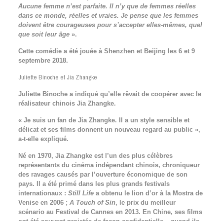
Aucune femme n’est parfaite. Il n’y que de femmes réelles
dans ce monde, réelles et vraies. Je pense que les femmes
doivent être courageuses pour s’accepter elles-mêmes, quel
que soit leur âge
».
Cette comédie a été jouée à Shenzhen et Beijing les 6 et 9
septembre 2018.
Juliette Binoche et Jia Zhangke
Juliette Binoche a indiqué qu’elle rêvait de coopérer avec le
réalisateur chinois Jia Zhangke.
« Je suis un fan de Jia Zhangke. Il a un style sensible et
délicat et ses films donnent un nouveau regard au public »,
a-t-elle expliqué.
Né en 1970, Jia Zhangke est l’un des plus célèbres
représentants du cinéma indépendant chinois, chroniqueur
des ravages causés par l’ouverture économique de son
pays. Il a été primé dans les plus grands festivals
internationaux :
Still Life
a obtenu le lion d’or à la Mostra de
Venise en 2006 ;
A Touch of Sin
, le prix du meilleur
scénario au Festival de Cannes en 2013. En Chine, ses films