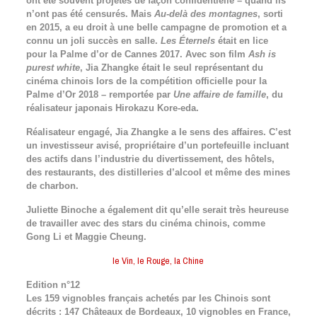
ont été souvent projetés de façon confidentielle – quand ils
n’ont pas été censurés. Mais
Au-delà des montagnes
, sorti
en 2015, a eu droit à une belle campagne de promotion et a
connu un joli succès en salle.
Les Éternels
était en lice
pour la Palme d’or de Cannes 2017. Avec son film
Ash is
purest white
, Jia Zhangke était le seul représentant du
cinéma chinois lors de la compétition officielle pour la
Palme d’Or 2018 – remportée par
Une affaire de famille
, du
réalisateur japonais Hirokazu Kore-eda.
Réalisateur engagé, Jia Zhangke a le sens des affaires. C’est
un investisseur avisé, propriétaire d’un portefeuille incluant
des actifs dans l’industrie du divertissement, des hôtels,
des restaurants, des distilleries d’alcool et même des mines
de charbon.
Juliette Binoche a également dit qu’elle serait très heureuse
de travailler avec des stars du cinéma chinois, comme
Gong Li et Maggie Cheung.
le Vin, le Rouge, la Chine
Edition n°12
Les 159 vignobles français achetés par les Chinois sont
décrits : 147 Châteaux de Bordeaux, 10 vignobles en France,