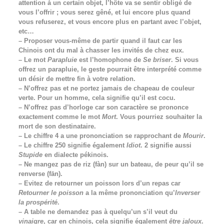
attention à un certain objet, l’hôte va se sentir obligé de
vous l’offrir ; vous serez gêné, et lui encore plus quand
vous refuserez, et vous encore plus en partant avec l’objet,
etc…
– Proposer vous-même de partir quand il faut car les
Chinois ont du mal à chasser les invités de chez eux.
– Le mot
Parapluie
est l’homophone de
Se briser
. Si vous
offrez un parapluie, le geste pourrait être interprété comme
un désir de mettre fin à votre relation.
– N’offrez pas et ne portez jamais de chapeau de couleur
verte. Pour un homme, cela signifie qu’il est cocu.
– N’offrez pas d’horloge car son caractère se prononce
exactement comme le mot
Mort
. Vous pourriez souhaiter la
mort de son destinataire.
– Le chiffre 4 a une prononciation se rapprochant de
Mourir
.
– Le chiffre 250 signifie également
Idiot
. 2 signifie aussi
Stupide
en dialecte pékinois.
– Ne mangez pas de riz (fàn) sur un bateau, de peur qu’il se
renverse (fān).
– Evitez de retourner un poisson lors d’un repas car
Retourner le poisson
a la même prononciation qu’
Inverser
la prospérité
.
– A table ne demandez pas à quelqu’un s’il veut du
vinaigre
, car en chinois, cela signifie également
être jaloux
.