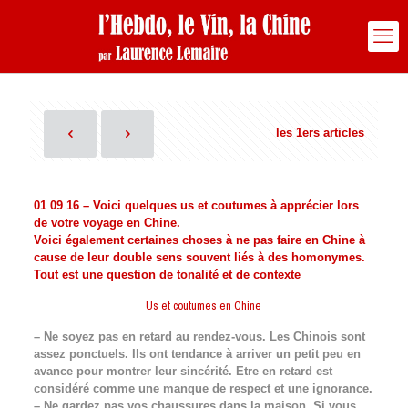
les 1ers articles
01 09 16 – Voici quelques us et coutumes à apprécier lors
de votre voyage en Chine.
Voici également certaines choses à ne pas faire en Chine à
cause de leur double sens souvent liés à des homonymes.
Tout est une question de tonalité et de contexte
Us et coutumes en Chine
– Ne soyez pas en retard au rendez-vous. Les Chinois sont
assez ponctuels. Ils ont tendance à arriver un petit peu en
avance pour montrer leur sincérité. Etre en retard est
considéré comme une manque de respect et une ignorance.
– Ne gardez pas vos chaussures dans la maison. Si vous