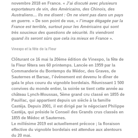
novembre 2018 en France. «
J’ai discuté avec plusieurs
exportateurs de vin, des Américains, des Chinois, des
Australiens… Ils me disent : On ne vient pas dans un pays
en guerre.
» De son point de vue, «
l’image dégagée par la
France est terrible, surtout pour les Américains qui sont
très soucieux des questions de sécurité. Ils viendront
quand ils seront sûrs que cela ira mieux en France
».
Vinexpo et la fête de la Fleur
Clôturant ce 16 mai la 20ème édition de Vinexpo, la fête de
la Fleur fêtera ses 60 printemps. Lancée en 1959 par la
Commanderie du Bontemps du Médoc, des Graves, de
Sauternes et Barsac, l’évènement est devenu le dîner de
gala le plus couru du vignoble bordelais. Réunissant 1 500
convives du monde entier, la soirée se tient cette année au
château Lynch-Moussas, 5ème grand cru classé en 1855 de
Pauillac, qui appartient depuis un siècle à la famille
Castéja. Depuis 2001, il est dirigé par le négociant Philippe
Castéja, qui préside le Conseil des Grands crus classés en
1855 de Médoc et Sauternes.
Le millésime 2019 est actuellement précoce ; la floraison
effective du vignoble bordelais est attendue aux alentours
du 20 mai.