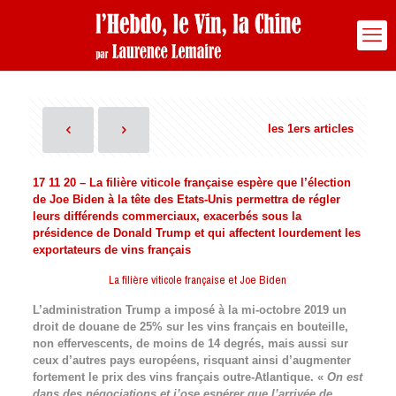
les 1ers articles
17 11 20 – La filière viticole française espère que l’élection
de Joe Biden à la tête des Etats-Unis permettra de régler
leurs différends commerciaux, exacerbés sous la
présidence de Donald Trump et qui affectent lourdement les
exportateurs de vins français
La filière viticole française et Joe Biden
L’administration Trump a imposé à la mi-octobre 2019 un
droit de douane de 25% sur les vins français en bouteille,
non effervescents, de moins de 14 degrés, mais aussi sur
ceux d’autres pays européens, risquant ainsi d’augmenter
fortement le prix des vins français outre-Atlantique. «
On est
dans des négociations et j’ose espérer que l’arrivée de