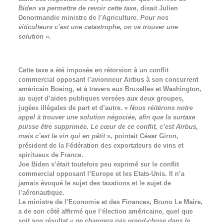
Biden va permettre de revoir cette taxe
, disait Julien
Denormandie ministre de l’Agriculture.
Pour nos
viticulteurs c’est une catastrophe, on va trouver une
solution
».
Cette taxe a été imposée en rétorsion à un conflit
commercial opposant l’avionneur Airbus à son concurrent
américain Boeing, et à travers eux Bruxelles et Washington,
au sujet d’aides publiques versées aux deux groupes,
jugées illégales de part et d’autre. «
Nous réitérons notre
appel à trouver une solution négociée, afin que la surtaxe
puisse être supprimée. Le cœur de ce conflit, c’est Airbus,
mais c’est le vin qui en pâtit
», pointait César Giron,
président de la Fédération des exportateurs de vins et
spiritueux de France.
Joe Biden s’était toutefois peu exprimé sur le conflit
commercial opposant l’Europe et les Etats-Unis. Il n’a
jamais évoqué le sujet des taxations et le sujet de
l’aéronautique.
Le ministre de l’Economie et des Finances, Bruno Le Maire,
a de son côté affirmé que l’élection américaine, quel que
soit son résultat «
ne changera pas grand-chose dans le