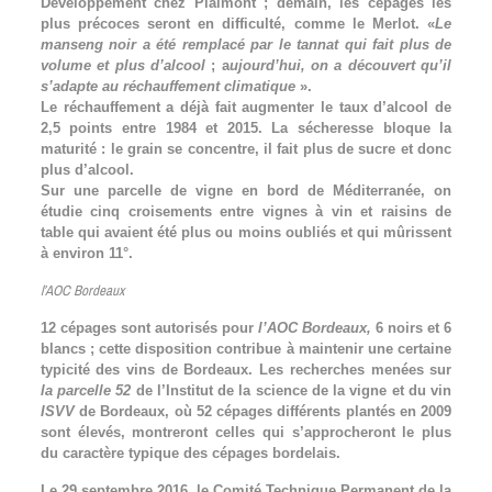
Développement chez Plaimont ; demain, les cépages les
plus précoces seront en difficulté, comme le Merlot. «
Le
manseng noir a été remplacé par le tannat qui fait plus de
volume et plus d’alcool
; a
ujourd’hui, on a découvert qu’il
s’adapte au réchauffement climatique
».
Le réchauffement a déjà fait augmenter le taux d’alcool de
2,5 points entre 1984 et 2015. La sécheresse bloque la
maturité : le grain se concentre, il fait plus de sucre et donc
plus d’alcool.
Sur une parcelle de vigne en bord de Méditerranée, on
étudie cinq croisements entre vignes à vin et raisins de
table qui avaient été plus ou moins oubliés et qui mûrissent
à environ 11°.
l’AOC Bordeaux
12 cépages sont autorisés pour
l’AOC Bordeaux
,
6 noirs et 6
blancs ; cette disposition contribue à maintenir une certaine
typicité des vins de Bordeaux. Les recherches menées sur
la parcelle 52
de l’Institut de la science de la vigne et du vin
ISVV
de Bordeaux, où 52 cépages différents plantés en 2009
sont élevés, montreront celles qui s’approcheront le plus
du caractère typique des cépages bordelais.
Le 29 septembre 2016, le Comité Technique Permanent de la