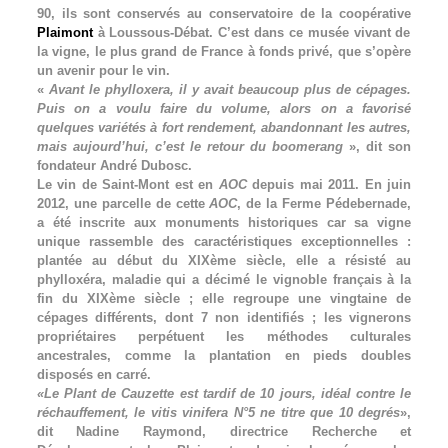
90, ils sont conservés au conservatoire de la coopérative
Plaimont
à Loussous-Débat. C’est dans ce musée vivant de
la vigne, le plus grand de France à fonds privé, que s’opère
un avenir pour le vin.
«
Avant le phylloxera, il y avait beaucoup plus de cépages.
Puis on a voulu faire du volume, alors on a favorisé
quelques variétés à fort rendement, abandonnant les autres,
mais aujourd’hui, c’est le retour du boomerang
», dit son
fondateur André Dubosc.
Le vin de Saint-Mont est en
AOC
depuis mai 2011. En juin
2012, une parcelle de cette
AOC
, de la Ferme Pédebernade,
a été inscrite aux monuments historiques car sa vigne
unique rassemble des caractéristiques exceptionnelles :
plantée au début du XIXème siècle, elle a résisté au
phylloxéra, maladie qui a décimé le vignoble français à la
fin du XIXème siècle ; elle regroupe une vingtaine de
cépages différents, dont 7 non identifiés ; les vignerons
propriétaires perpétuent les méthodes culturales
ancestrales, comme la plantation en pieds doubles
disposés en carré.
«Le Plant de Cauzette est tardif de 10 jours, idéal contre le
réchauffement, le vitis vinifera N°5 ne titre que 10 degrés
»,
dit Nadine Raymond, directrice Recherche et