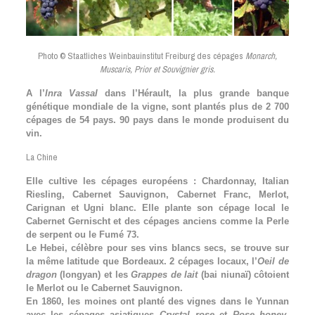
Photo © Staatliches Weinbauinstitut Freiburg des cépages
Monarch,
Muscaris, Prior et Souvignier gris.
A l’
Inra Vassal
dans l’Hérault, la plus grande banque
génétique mondiale de la vigne, sont plantés plus de 2 700
cépages de 54 pays. 90 pays dans le monde produisent du
vin.
La Chine
Elle cultive les cépages européens : Chardonnay, Italian
Riesling, Cabernet Sauvignon, Cabernet Franc, Merlot,
Carignan et Ugni blanc. Elle plante son cépage local le
Cabernet Gernischt et des cépages anciens comme la Perle
de serpent ou le Fumé 73.
Le Hebei, célèbre pour ses vins blancs secs, se trouve sur
la même latitude que Bordeaux. 2 cépages locaux, l’
O
e
il de
dragon
(longyan) et les
Grappes de lait
(bai niunaï) côtoient
le Merlot ou le Cabernet Sauvignon.
En 1860, les moines ont planté des vignes dans le Yunnan
avec les cépages asiatiques
Crystal rose
et
Rose honey
.