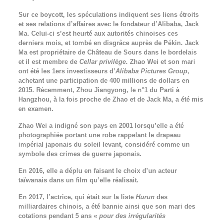
Sur ce boycott, les spéculations indiquent ses liens étroits
et ses relations d’affaires avec le fondateur d’Alibaba, Jack
Ma. Celui-ci s’est heurté aux autorités chinoises ces
derniers mois, et tombé en disgrâce auprès de Pékin. Jack
Ma est propriétaire de Château de Sours dans le bordelais
et il est membre de
Cellar privilège
. Zhao Wei et son mari
ont été les 1ers investisseurs d’
Alibaba Pictures Group
,
achetant une participation de 400 millions de dollars en
2015. Récemment, Zhou Jiangyong, le n°1 du Parti à
Hangzhou, à la fois proche de Zhao et de Jack Ma, a été mis
en examen.
Zhao Wei a indigné son pays en 2001 lorsqu’elle a été
photographiée portant une robe rappelant le drapeau
impérial japonais du soleil levant, considéré comme un
symbole des crimes de guerre japonais.
En 2016, elle a déplu en faisant le choix d’un acteur
taïwanais dans un film qu’elle réalisait.
En 2017, l’actrice, qui était sur la liste
Hurun
des
milliardaires chinois, a été bannie ainsi que son mari des
cotations pendant 5 ans «
pour des irrégularités