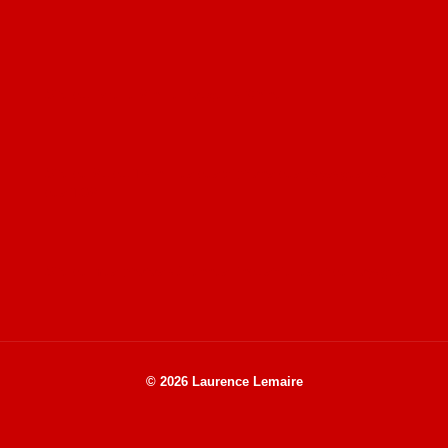
Site du livre le Vin, le Rouge, la Chine
Site de Vu du Train : les descriptions des paysages vus
des TGV
Site de mes photos aériennes, industrielles et de voyages
© 2026 Laurence Lemaire