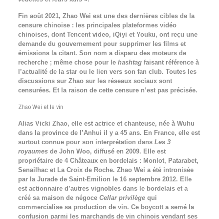
Fin août 2021, Zhao Wei est une des dernières cibles de la
censure chinoise : les principales plateformes vidéo
chinoises, dont Tencent video, iQiyi et Youku, ont reçu une
demande du gouvernement pour supprimer les films et
émissions la citant. Son nom a disparu des moteurs de
recherche ; même chose pour le
hashtag
faisant référence à
l’actualité de la star ou le lien vers son fan club. Toutes les
discussions sur Zhao sur les réseaux sociaux sont
censurées. Et la raison de cette censure n’est pas précisée.
Zhao Wei et le vin
Alias Vicki Zhao, elle est actrice et chanteuse, née à Wuhu
dans la province de l’Anhui il y a 45 ans. En France, elle est
surtout connue pour son interprétation dans
Les 3
royaumes
de John Woo, diffusé en 2009. Elle est
propriétaire de 4 Châteaux en bordelais : Monlot, Patarabet,
Senailhac et La Croix de Roche. Zhao Wei a été intronisée
par la Jurade de Saint-Emilion le 16 septembre 2012. Elle
est actionnaire d’autres vignobles dans le bordelais et a
créé sa maison de négoce
Cellar privilège
qui
commercialise sa production de vin. Ce boycott a semé la
confusion parmi les marchands de vin chinois vendant ses