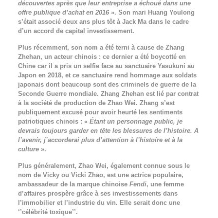
découvertes après que leur entreprise a échoué dans une
offre publique d’achat en 2016
». Son mari Huang Youlong
s’était associé deux ans plus tôt à Jack Ma dans le cadre
d’un accord de capital investissement.
Plus récemment, son nom a été terni à cause de Zhang
Zhehan, un acteur chinois : ce dernier a été boycotté en
Chine car il a pris un selfie face au sanctuaire Yasukuni au
Japon en 2018, et ce sanctuaire rend hommage aux soldats
japonais dont beaucoup sont des criminels de guerre de la
Seconde Guerre mondiale. Zhang Zhehan est lié par contrat
à la société de production de Zhao Wei. Zhang s’est
publiquement excusé pour avoir heurté les sentiments
patriotiques chinois : «
Étant un personnage public, je
devrais toujours garder en tête les blessures de l’histoire. A
l’avenir, j’accorderai plus d’attention à l’histoire et à la
culture
».
Plus généralement, Zhao Wei, également connue sous le
nom de Vicky ou Vicki Zhao, est une actrice populaire,
ambassadeur de la marque chinoise
Fendi
, une femme
d’affaires prospère grâce à ses investissements dans
l’immobilier et l’industrie du vin. Elle serait donc une
‘’célébrité toxique’’.