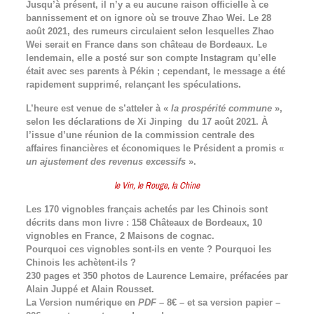
Jusqu’à présent, il n’y a eu aucune raison officielle à ce
bannissement et on ignore où se trouve Zhao Wei. Le 28
août 2021, des rumeurs circulaient selon lesquelles Zhao
Wei serait en France dans son château de Bordeaux. Le
lendemain, elle a posté sur son compte Instagram qu’elle
était avec ses parents à Pékin ; cependant, le message a été
rapidement supprimé, relançant les spéculations.
L’heure est venue de s’atteler à «
la prospérité commune
»,
selon les déclarations de Xi Jinping du 17 août 2021. À
l’issue d’une réunion de la commission centrale des
affaires financières et économiques le Président a promis «
un ajustement des revenus excessifs
».
le Vin, le Rouge, la Chine
Les 170 vignobles français achetés par les Chinois sont
décrits dans mon livre : 158 Châteaux de Bordeaux, 10
vignobles en France, 2 Maisons de cognac.
Pourquoi ces vignobles sont-ils en vente ? Pourquoi les
Chinois les achètent-ils ?
230 pages et 350 photos de Laurence Lemaire, préfacées par
Alain Juppé et Alain Rousset.
La Version numérique en
PDF
– 8€ – et sa version papier –