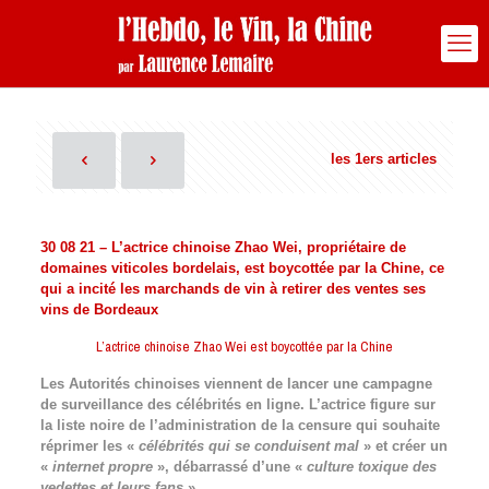
les 1ers articles
30 08 21 – L’actrice chinoise Zhao Wei, propriétaire de
domaines viticoles bordelais, est boycottée par la Chine, ce
qui a incité les marchands de vin à retirer des ventes ses
vins de Bordeaux
L’actrice chinoise Zhao Wei est boycottée par la Chine
Les Autorités chinoises viennent de lancer une campagne
de surveillance des célébrités en ligne. L’actrice figure sur
la liste noire de l’administration de la censure qui souhaite
réprimer les «
célébrités qui se conduisent mal
» et créer un
«
internet propre
», débarrassé d’une «
culture toxique des
vedettes et leurs fans
».