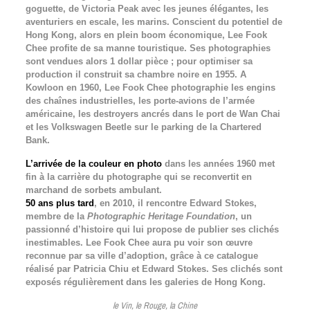
goguette, de Victoria Peak avec les jeunes élégantes, les
aventuriers en escale, les marins. Conscient du potentiel de
Hong Kong, alors en plein boom économique, Lee Fook
Chee profite de sa manne touristique. Ses photographies
sont vendues alors 1 dollar pièce ; pour optimiser sa
production il construit sa chambre noire en 1955. A
Kowloon en 1960, Lee Fook Chee photographie les engins
des chaînes industrielles, les porte-avions de l’armée
américaine, les destroyers ancrés dans le port de Wan Chai
et les Volkswagen Beetle sur le parking de la Chartered
Bank.
L’arrivée de la couleur en photo
dans les années 1960 met
fin à la carrière du photographe qui se reconvertit en
marchand de sorbets ambulant.
50 ans plus tard
, en 2010, il rencontre Edward Stokes,
membre de la
Photographic Heritage Foundation
, un
passionné d’histoire qui lui propose de publier ses clichés
inestimables. Lee Fook Chee aura pu voir son œuvre
reconnue par sa ville d’adoption, grâce à ce catalogue
réalisé par Patricia Chiu et Edward Stokes. Ses clichés sont
exposés régulièrement dans les galeries de Hong Kong.
le Vin, le Rouge, la Chine