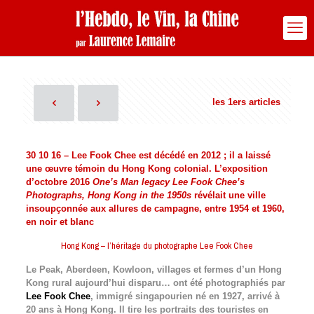
les 1ers articles
30 10 16 – Lee Fook Chee est décédé en 2012 ; il a laissé
une œuvre témoin du Hong Kong colonial. L’exposition
d’octobre 2016
One’s Man legacy Lee Fook Chee’s
Photographs, Hong Kong in the 1950s
révélait une ville
insoupçonnée aux allures de campagne, entre 1954 et 1960,
en noir et blanc
Hong Kong – l’héritage du photographe Lee Fook Chee
Le Peak, Aberdeen, Kowloon, villages et fermes d’un Hong
Kong rural aujourd’hui disparu… ont été photographiés par
Lee Fook Chee
, immigré singapourien né en 1927, arrivé à
20 ans à Hong Kong. Il tire les portraits des touristes en