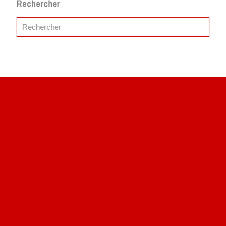
Rechercher
Site du livre le Vin, le Rouge, la Chine
Site de Vu du Train : les descriptions des paysages vus
des TGV
Site de mes photos aériennes, industrielles et de voyages