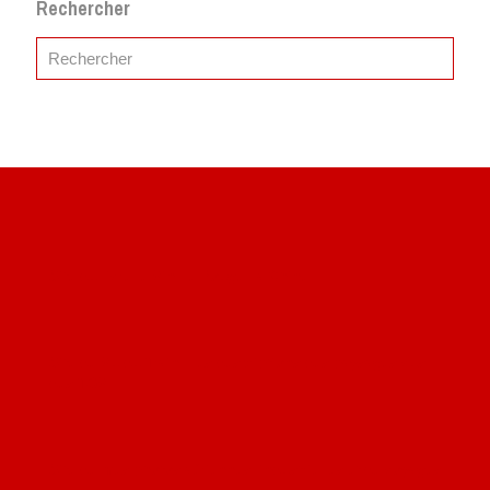
Rechercher
Site du livre le Vin, le Rouge, la Chine
Site de Vu du Train : les descriptions des paysages vus
des TGV
Site de mes photos aériennes, industrielles et de voyages