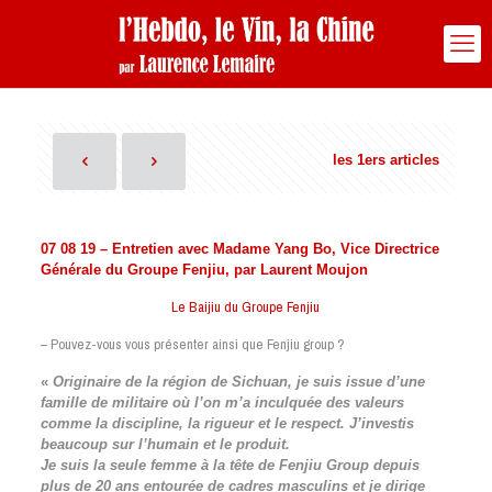
les 1ers articles
07 08 19 –
Entretien avec Madame Yang Bo, Vice Directrice
Générale du Groupe Fenjiu, par Laurent Moujon
Le Baijiu du Groupe Fenjiu
– Pouvez-vous vous présenter ainsi que Fenjiu group ?
«
Originaire de la région de Sichuan, je suis issue d’une
famille de militaire où l’on m’a inculquée des valeurs
comme la discipline, la rigueur et le respect. J’investis
beaucoup sur l’humain et le produit.
Je suis la seule femme à la tête de Fenjiu Group depuis
plus de 20 ans entourée de cadres masculins et je dirige