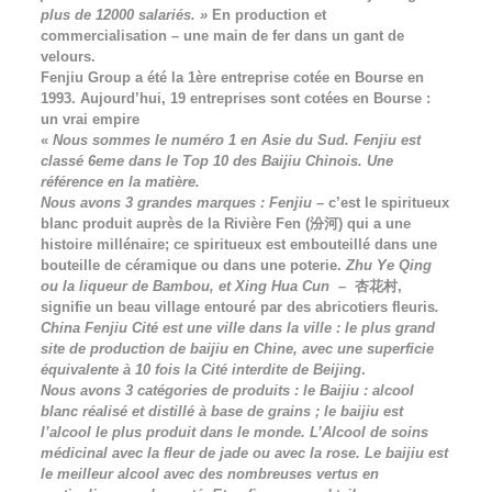
plus de 12000 salariés. »
En production et
commercialisation – une main de fer dans un gant de
velours.
Fenjiu Group a été la 1ère entreprise cotée en Bourse en
1993. Aujourd’hui, 19 entreprises sont cotées en Bourse :
un vrai empire
«
Nous sommes le numéro 1 en Asie du Sud. Fenjiu est
classé 6eme dans le Top 10 des Baijiu Chinois. Une
référence en la matière.
Nous avons 3 grandes marques : Fenjiu –
c’est le spiritueux
blanc produit auprès de la Rivière Fen (汾河) qui a une
histoire millénaire; ce spiritueux est embouteillé dans une
bouteille de céramique ou dans une poterie.
Zhu Ye Qing
ou la liqueur de Bambou, et Xing Hua
Cun
–
杏花村,
signifie un beau village entouré par des abricotiers fleuris
.
China Fenjiu Cité est une ville dans la ville : le plus grand
site de production de baijiu en Chine, avec une superficie
équivalente à 10 fois la Cité interdite de Beijing
.
Nous avons 3 catégories de produits : le Baijiu : alcool
blanc réalisé et distillé à base de grains ; le baijiu est
l’alcool le plus produit dans le monde. L’Alcool de soins
médicinal avec la fleur de jade ou avec la rose. Le baijiu est
le meilleur alcool avec des nombreuses vertus en